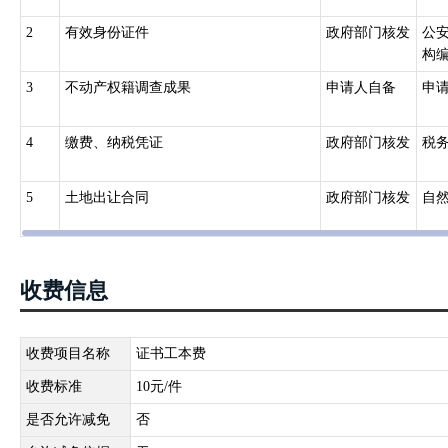
跨县级行政区域的不动产登记,由所跨县级行政区域的不动产登记机构
2
有效身份证件
政府部门核发
公
构协商办理；协商不成的,由共同的上一级人民政府不动产登记主管部
构
国务院确定的重点国有林区的森林、林木和林地,国务院批准项目用海
3
不动产权籍调查成果
申请人自备
申
土资源主管部门会同有关部门规定。
三、《不动产登记暂行条例实施细则》（国土资源部令第63号）第二
4
缴费、纳税凭证
政府部门核发
税
动产首次登记的，不得办理不动产其他类型登记，但法律、行政法规
以单独申请国有建设用地使用权登记。依法利用国有建设用地建造房
5
土地出让合同
政府部门核发
自
第三十九条 具有独立利用价值的特定空间以及码头、油库等其他建
关规定办理。
四、《不动产登记操作规范（试行）》（国土资规〔2016〕6号）8 国有
依法取得国有建设用地使用权，可以单独申请国有建设用地使用权首
收费信息
收费项目名称
证书工本费
收费标准
10元/件
是否允许减免
否