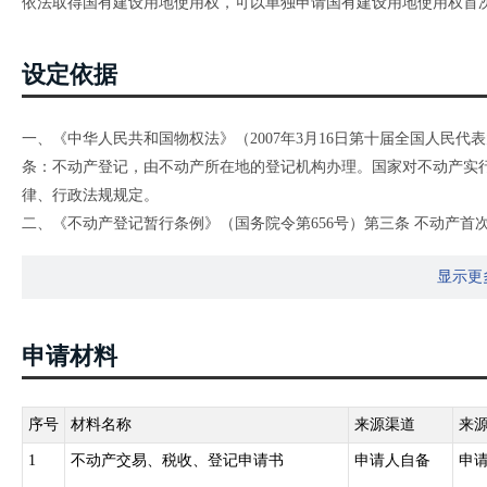
依法取得国有建设用地使用权，可以单独申请国有建设用地使用权首
设定依据
一、《中华人民共和国物权法》（2007年3月16日第十届全国人民
条：不动产登记，由不动产所在地的登记机构办理。国家对不动产实
律、行政法规规定。
二、《不动产登记暂行条例》（国务院令第656号）第三条 不动产
记、预告登记、查封登记等，适用本条例。
显示更
第四条 国家实行不动产统一登记制度。
第五条 下列不动产权利，依照本条例的规定办理登记：（一）集体土
木所有权;（四）耕地、林地、草地等土地承包经营权;（五）建设用地
申请材料
（九）抵押权;（十）法律规定需要登记的其他不动产权利。
第六条 国务院国土资源主管部门负责指导、监督全国不动产登记工
产登记机构，负责不动产登记工作，并接受上级人民政府不动产登记
序号
材料名称
来源渠道
来
第七条 不动产登记由不动产所在地的县级人民政府不动产登记机构
1
不动产交易、税收、登记申请书
申请人自备
申
统一办理所属各区的不动产登记。