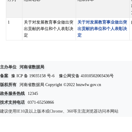
《中华人民共和国民办教育促进法》第四十四条：县级以上各级人民
有突出贡献的集体和个人。
《中华人民共和国统计法实施细则》第三十一条县级以上各级人民政
1
关于对发展教育事业做出突
关于对发展教育事业做出突
事业组织的规定，对有下列表现之一的统计人员或者集体，定期评比
出贡献的单位和个人表彰决
出贡献的单位和个人表彰决
（一）在改革和完善统计制度、统计方法等方面，做出重要贡献的；
定
定
（二）在完成规定的统计调查任务，保障统计资料的准确性、及时性
（三）在进行统计分析、统计预测和统计监督方面，有所创新，取得
（四）在运用和推广现代信息技术方面，取得显著效果的；
（五）在改进统计教育和统计专业培训，进行统计科学研究，提高统
主办单位
河南省数据局
（六）坚持实事求是，依法办事，同违反统计法规和统计制度的行为
备案
豫 ICP 备 19035158 号-6
豫公网安备 41010502003436号
（七）揭发、检举统计违法行为有功的。
版权所有
河南省数据局 Copyright ©2022 hnzwfw.gov.cn
政务服务热线
12345
技术支持电话
0371-65250866
建议使用IE10及以上版本或Chrome、360等主流浏览器访问本网站