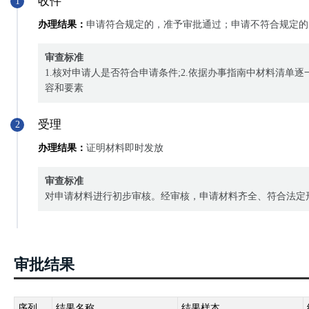
收件
1
人，予以表彰和奖励。
办理结果：
申请符合规定的，准予审批通过；申请不符合规定的
《小学管理规程》（国家教育委员会令第26号）
第三十六条小学要加强教师队伍管理，按国家有关规定实行教师资格
审查标准
政治教育、职业道德教育，树立敬业精神。对认真履行职责的优秀教
1.核对申请人是否符合申请条件;2.依据办事指南中材料清单
《残疾人教育条例》（国务院令第161号，国务院令第638号修改）
容和要素
第四十九条有下列事迹之一的单位和个人，由各级人民政府或者其教
(一)在残疾人教育教学、教学研究方面做出突出贡献的；
受理
2
(二)为残疾人就学提供帮助，表现突出的；
办理结果：
证明材料即时发放
(三)研究、生产残疾人教育专用仪器、设备、教具和学具，在提高残
(四)在残疾人学校建设中取得显著成绩的；
审查标准
(五)为残疾人教育事业做出其他重大贡献的
对申请材料进行初步审核。经审核，申请材料齐全、符合法定
《学校体育工作条例》（国家教育委员会第8号令）
第二十六条对在学校体育工作中成绩显著的单位和个人，各级教育、
《学校卫生工作条例》（国家教育委员会令第10号、卫生部令第1号）
审批结果
第三十一条对在学校卫生工作中成绩显著的单位或者个人，各级教育
《学校艺术教育工作规程》（教育部令第13号）
第十七条教育行政部门和学校对于在学校艺术教育工作中取得突出成
序列
结果名称
结果样本