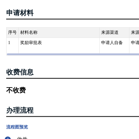
表彰、奖励。
申请材料
国务院和地方各级人民政府及其有关部门对有突出贡献的教师，应当
对有重大贡献的教师，依照国家有关规定授予荣誉称号。
《中华人民共和国职业教育法》
序号
材料名称
来源渠道
来
第十条国家对在职业教育中作出显著成绩的单位和个人给予奖励。
1
奖励审批表
申请人自备
申
《中华人民共和国民办教育促进法》
第六条
国家鼓励捐资办学。 国家对为发展民办教育事业做出突出贡献的组织
收费信息
《中华人民共和国国家通用语言文字法》
第七条 国家奖励为国家通用语言文字事业做出突出贡献的组织和个人
《幼儿园管理条例》（国家教育委员会第4号令）
不收费
第二十六条凡具备下列条件之一的单位或者个人，由教育行政部门和
（二）保育、教育工作成绩显著的；（三）幼儿园管理工作成绩显著
办理流程
《中小学教师继续教育规定》（教育部令第7号）
第十九条各级人民政府教育行政部门要对中小学教师继续教育工作成
流程图预览
《中小学校长培训规定》（教育部令第8号）
第十七条各级人民政府教育行政部门应当把中小学校长参加培训的情