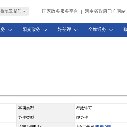
国家政务服务平台
|
河南省政府门户网站
切换地区/部门
服务
阳光政务
好差评
全豫通办
事项类型
行政许可
办件类型
即办件
承诺办理时限
1个工作日
查看说明