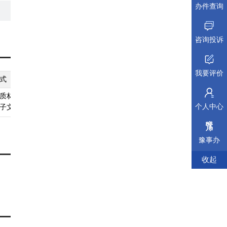
办件查询
咨询投诉
我要评价
式
纸质材料规格
填报须知
受理标准
材料依据
质材料、
无
查看须知
查看受理标准
查看依据
个人中心
子文件
豫事办
收起