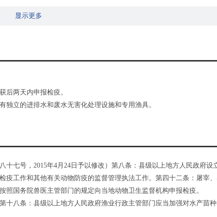
显示更多
捕获后两天内申报检疫。
有独立的进排水和废水无害化处理设施和专用渔具。
第八十七号，2015年4月24日予以修改）第八条：县级以上地方人民政府设
检疫工作和其他有关动物防疫的监督管理执法工作。第四十二条：屠宰、
按照国务院兽医主管部门的规定向当地动物卫生监督机构申报检疫。
6号）第十八条：县级以上地方人民政府渔业行政主管部门应当加强对水产苗种
行政主管部门办理检疫手续，经检疫合格后方可运输和销售。检疫人员应