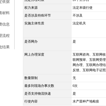
定依据
权力来源
法定本级行使
请材料
是否涉及特殊环节
不涉及
实施主体性质
法定机关
费信息
理流程
是否网办
是
批结果
网上办理深度
互联网咨询、互联网收
联网预审、互联网受理
网办理、互联网办理结
反馈、互联网电子证照
数量限制
无
最多到现场办事次数
0次
是否支持物流快递
是
行使内容
水产苗种产地检疫