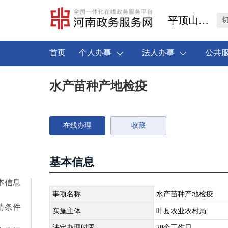
平顶山市叶县
首页
个人办事
法人办事
公共
水产苗种产地检疫
在线办理
收藏
基本信息
本信息
事项名称
水产苗种产地检疫
请条件
实施主体
叶县农业农村局
法定办理时限
20个工作日