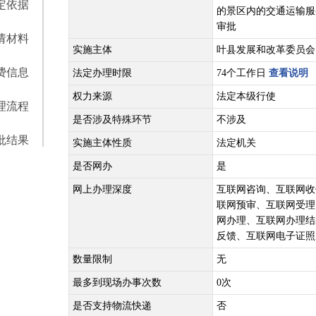
定依据
的景区内的交通运输服
审批
请材料
实施主体
叶县发展和改革委员会
费信息
法定办理时限
74个工作日
查看说明
权力来源
法定本级行使
理流程
是否涉及特殊环节
不涉及
批结果
实施主体性质
法定机关
是否网办
是
网上办理深度
互联网咨询、互联网收
联网预审、互联网受理
网办理、互联网办理结
反馈、互联网电子证照
数量限制
无
最多到现场办事次数
0次
是否支持物流快递
否