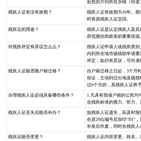
彩色照片到所在乡镇（街道
残疾人证有没有效期？
残疾人证有效期为10年。
时将原残疾人证交回。
残疾证的用途？
残疾人证是认定残疾人及其
府优惠扶助政策的重要依据
对残疾评定有异议怎么么？
残疾人证申请人或残疾类别
内到所在地市级残联申请重
评定；如仍有异议，可向省级
残疾人证能否随户籍迁移？
自户籍迁移之日起，3个月
份证，主动到迁出地县级残
过6个月的，其残疾人证将予
办理残疾人证必须具备哪些条件？
1.凡具有我省户籍的公民均
合残疾标准的视力、听力、
残疾人证丢失后能否补办？
如残疾人证遗失，应及时报
在原20位编号后加印“B1
补发后作废，同时在残疾人基
残疾证能否变更？
残疾人证内容变更。姓名、