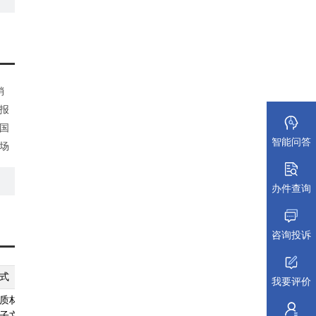
、
销
报
国
智能问答
场
办件查询
咨询投诉
式
纸质材料规格
填报须知
受理标准
材料依据
我要评价
质材料、
无
查看须知
查看受理标准
查看依据
子文件