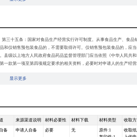
处理和食品加工、销售、贮存等场所，保持该场所环境整洁，并与有毒
或者设施，有相应的消毒、更衣、盥洗、采光、照明、通风、防腐、防
废弃物的设备或者设施；
品安全的规章制度；
修正）第三十五条：国家对食品生产经营实行许可制度。从事食品生产、食品
品与直接入口食品、原料与成品交叉污染，避免食品接触有毒物、不洁
品和仅销售预包装食品的，不需要取得许可。仅销售预包装食品的，应当
。县级以上地方人民政府食品药品监督管理部门应当依照《中华人民共和
第一款第一项至第四项规定要求的相关资料，必要时对申请人的生产经营
合规定条件的，不予许可并书面说明理由。
显示更多
道
来源渠道说明
材料必要性
材料下载
材料类型
收取方
自备
申请人自备
必要
无
原件:1
收取纸
复印件:1
上传电