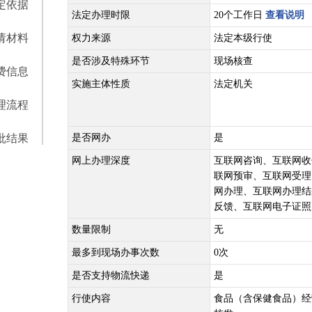
定依据
法定办理时限
20个工作日
查看说明
请材料
权力来源
法定本级行使
是否涉及特殊环节
现场核查
费信息
实施主体性质
法定机关
理流程
批结果
是否网办
是
网上办理深度
互联网咨询、互联网收
联网预审、互联网受理
网办理、互联网办理结
反馈、互联网电子证照
数量限制
无
最多到现场办事次数
0次
是否支持物流快递
是
行使内容
食品（含保健食品）经