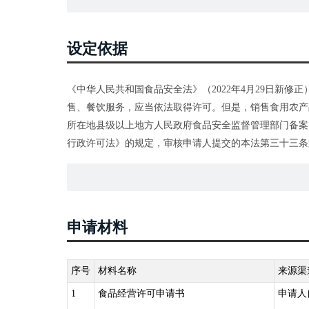
（一）具有与经营的食品品种、数量相适应的食品原料
有害场所以及其他污染源保持规定的距离；
（二）具有与经营的食品品种、数量相适应的经营设备
设定依据
尘、防蝇、防鼠、防虫、洗涤以及处理废水、存放垃圾和
（三）有专职或者兼职的食品安全管理人员和保证食
《中华人民共和国食品安全法》（2022年4月29日新
（四）具有合理的设备布局和工艺流程，防止待加工食
售、餐饮服务，应当依法取得许可。但是，销售食用农产
物；
所在地县级以上地方人民政府食品安全监督管理部门备案
（五）法律、法规规定的其他条件。
行政许可法》的规定，审核申请人提交的本法第三十三条
所进行现场核查；对符合规定条件的，准予许可；对不符
申请材料
序号
材料名称
来源渠
1
食品经营许可申请书
申请人