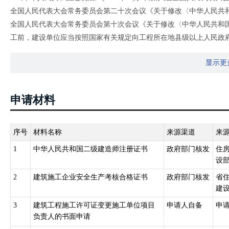
全国人民代表大会常务委员会第二十次会议《关于修改〈中华人民共和国
全国人民代表大会常务委员会第十次会议《关于修改〈中华人民共和
工前，建设单位应当按照国家有关规定向工程所在地县级以上人民政
政主管部门确定的限额以下的小型工程除外。按照国务院规定的权限
显示更
2.《建筑工程施工许可证管理办法》（2014年6月25日住房和城乡建设部
修正 根据2021年1月26日中华人民共和国住房和城乡建设部令第5
属设施的建造、装修装饰和与其配套的线路、管道、设备的安装，以
申请材料
办法的规定，向工程所在地的县级以上人民政府建设行政主管部门（
人民政府建设行政主管部门可以根据当地的实际情况，对限额进行调
和程序批准开工报告的建筑工程，不再领取施工许可证。
序号
材料名称
来源渠道
来
3.《河南省住房和城乡建设厅关于调整房屋建筑和市政基础设施工程施工
1
中华人民共和国二级建造师注册证书
政府部门核发
住
程投资额在100万元以下（不含100万元）或者建筑面积在500平方
设
申请办理施工许可证。
2
建筑施工企业安全生产考核合格证书
政府部门核发
省
建
3
建筑工程施工许可证变更施工单位项目
申请人自备
申
负责人的书面申请