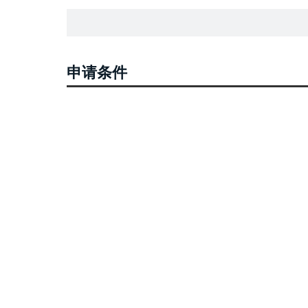
申请条件
由退休单位在网站更改，或者本人拿身份证、银行卡或者
设定依据
1.《中华人民共和国社会保险法》第十六条：参加基本
领取基本养老金……。
2.《国务院关于机关事业单位工作人员养老保险制度改革
合的基本养老保险制度……参保人员死亡的，个人账户余
3.《关于印发城乡居民基本养老保险经办规程的通知》（人
居民身份证原件和复印件等材料，到户口所在地村（居）
4.《关于印发〈机关事业单位工作人员基本养老保险经办规