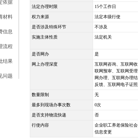
定依据
法定办理时限
15个工作日
请材料
权力来源
法定本级行使
是否涉及特殊环节
不涉及
费信息
实施主体性质
法定机关
理流程
是否网办
是
批结果
网上办理深度
互联网咨询、互联网收
联网预审、互联网受理
见问题
网办理、互联网办理结
反馈、互联网电子证照
数量限制
无
最多到现场办事次数
0次
是否支持物流快递
否
行使内容
企业职工养老保险社会
信息变更