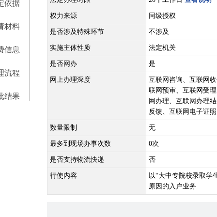
定依据
权力来源
同级授权
请材料
是否涉及特殊环节
不涉及
实施主体性质
法定机关
费信息
是否网办
是
理流程
网上办理深度
互联网咨询、互联网收
联网预审、互联网受理
批结果
网办理、互联网办理结
反馈、互联网电子证照
数量限制
无
最多到现场办事次数
0次
是否支持物流快递
否
行使内容
以“大中专院校录取学
原因的入户业务