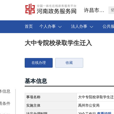
许昌市禹州市
首页
个人办事
法人办事
公共
大中专院校录取学生迁入
在线办理
收藏
基本信息
本信息
事项名称
大中专院校录取学生迁
请条件
实施主体
禹州市公安局
法定办理时限
20个工作日
查看说明