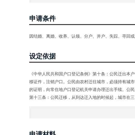
申请条件
因结婚、离婚、收养、认领、分户、并户、失踪、寻回或
设定依据
《中华人民共和国户口登记条例》第十条：公民迁出本户
移证件，注销户口。公民由农村迁往城市，必须持有城市
的证明，向常住地户口登记机关申请办理迁出手续。公民
第十三条：公民迁移，从到达迁入地的时候起，城市在三
迁入登记，缴销迁移证件。没有迁移证件的公民，凭下列
凭县、市兵役机关或者团以上军事机关发给的证件；2.从
院、人民检察院或者公安机关释放的人，凭释放机关发给
申请材料