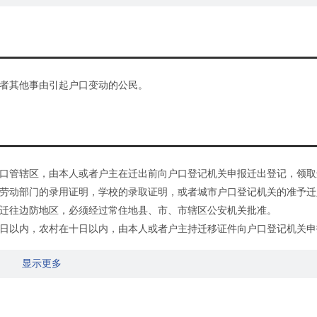
者其他事由引起户口变动的公民。
口管辖区，由本人或者户主在迁出前向户口登记机关申报迁出登记，领取
劳动部门的录用证明，学校的录取证明，或者城市户口登记机关的准予迁
迁往边防地区，必须经过常住地县、市、市辖区公安机关批准。
日以内，农村在十日以内，由本人或者户主持迁移证件向户口登记机关申
证件到迁入地的户口登记机关申报迁入登记：1.复员、转业和退伍的军人
显示更多
国外回来的华侨和留学生，凭中华人民共和国护照或者入境证件；3.被人
的证件。