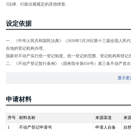
3法律、行政法规规定的其他情形。
设定依据
一、《中华人民共和国民法典》（2020年5月28日第十三届全国人
在地的登记机构办理。
国家对不动产实行统一登记制度。统一登记的范围、登记机构和登记
二、《不动产登记暂行条例》（国务院令第656号）第三条不动产首
预告登记、查封登记等，适用本条例。
显示更
第四条国家实行不动产统一登记制度。
第五条下列不动产权利，依照本条例的规定办理登记：（一）集体土
木所有权;（四）耕地、林地、草地等土地承包经营权;（五）建设用地
申请材料
（九）抵押权;（十）法律规定需要登记的其他不动产权利。
第六条国务院国土资源主管部门负责指导、监督全国不动产登记工作
产登记机构，负责不动产登记工作，并接受上级人民政府不动产登记
序号
材料名称
来源渠道
来
第七条 不动产登记由不动产所在地的县级人民政府不动产登记机构
1
不动产登记申请书
申请人自备
自