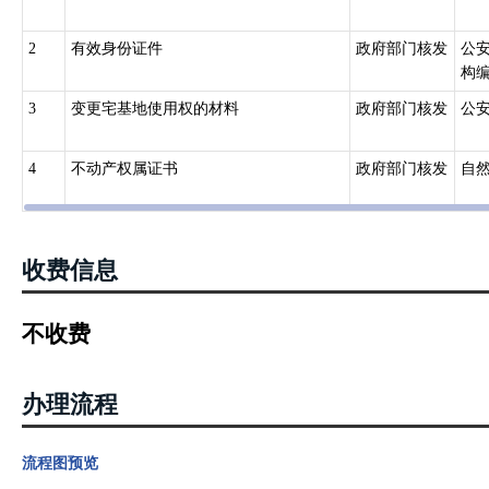
统一办理所属各区的不动产登记。
跨县级行政区域的不动产登记,由所跨县级行政区域的不动产登记机构
2
有效身份证件
政府部门核发
公
构协商办理；协商不成的,由共同的上一级人民政府不动产登记主管部
构
国务院确定的重点国有林区的森林、林木和林地,国务院批准项目用海
3
变更宅基地使用权的材料
政府部门核发
公
土资源主管部门会同有关部门规定。
三、《不动产登记暂行条例实施细则》（国土资源部令第63号）第二
4
不动产权属证书
政府部门核发
自
请变更登记：（一）权利人的姓名、名称、身份证明类型或者身份证
状况变更的；（三）不动产权利期限、来源等状况发生变化的；（四
主债权数额、债务履行期限、抵押权顺位发生变化的；（六）最高额
的；（七）地役权的利用目的、方法等发生变化的；（八）共有性质
收费信息
利转移的变更情形。
第四十条依法取得宅基地使用权，可以单独申请宅基地使用权登记。
不收费
依法利用宅基地建造住房及其附属设施的，可以申请宅基地使用权
四、《不动产登记操作规范（试行）》（国土资规〔2016〕6号）10 宅
办理流程
已经登记的宅基地使用权及房屋所有权，有下列情形之一的，当事人
1权利人姓名或者名称、身份证明类型或者身份证明号码发生变化的；
2不动产坐落、界址、用途、面积等状况发生变化的；
流程图预览
3法律、行政法规规定的其他情形。