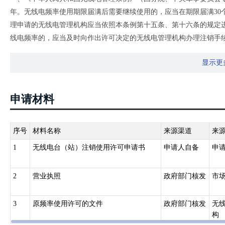
年。无线电频率使用期限届满后需要继续使用的，应当在期限届满30
理申请的无线电管理机构应当依照本条例第十五条、第十六条的规定
线电频率的，应当及时向作出许可决定的无线电管理机构办理注销手
二、《无线电频率使用许可管理办法》（工业和信息化部令第40号）
显示更
线电频率使用许可的注销手续：
（一）无线电频率使用许可的期限届满未书面申请延续或者未准予延
（二）无线电频率使用人在无线电频率使用期限内申请终止使用频率
申请材料
（三）无线电频率使用许可被依法撤销、撤回，或者无线电频率使用
（四）因不可抗力导致无线电频率使用许可事项无法实施的；
（五）取得无线电频率使用许可的自然人死亡、丧失行为能力或者法
序号
材料名称
来源渠道
来
（六）法律、法规规定的其他情形。
1
无线电台（站）注销使用许可申请书
申请人自备
申
无线电管理机构注销无线电频率使用许可的，同时收回无线电频率。
2
营业执照
政府部门核发
市
3
原频率使用许可的文件
政府部门核发
无
构