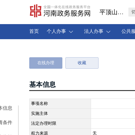
平顶山市叶县
首页
个人办事
法人办事
公共
在线办理
收藏
基本信息
事项名称
本信息
实施主体
请条件
法定办理时限
权力来源
无