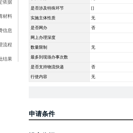
定依据
是否涉及特殊环节
[]
请材料
实施主体性质
无
是否网办
否
费信息
网上办理深度
理流程
数量限制
无
最多到现场办事次数
批结果
是否支持物流快递
否
行使内容
无
申请条件