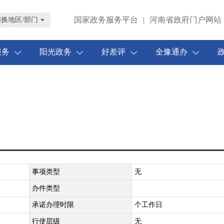
国家政务服务平台
|
河南省政府门户网站
切换地区/部门
服务
阳光政务
好差评
全豫通办
事项类型
无
办件类型
承诺办理时限
个工作日
行使层级
无