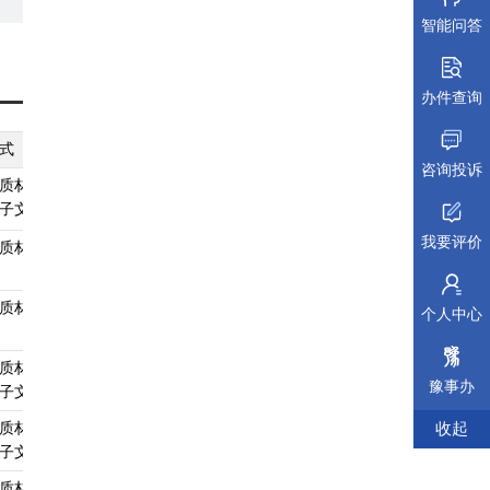
智能问答
、林
权;
办件查询
不动
式
纸质材料规格
填报须知
受理标准
材料依据
咨询投诉
构
质材料、
A4
查看须知
查看受理标准
查看依据
子文件
记机
我要评价
质材料
无
查看须知
查看受理标准
查看依据
国
质材料
无
查看须知
查看受理标准
查看依据
个人中心
动产
质材料、
A4
查看须知
查看受理标准
查看依据
豫事办
子文件
移
质材料、
A4
查看须知
查看受理标准
查看依据
收起
转
子文件
规
质材料、
A4
查看须知
查看受理标准
查看依据