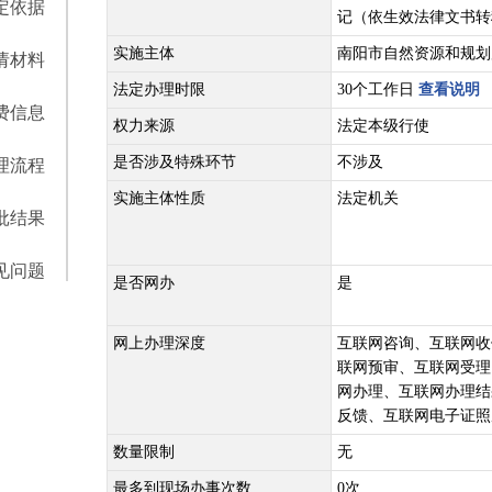
定依据
记（依生效法律文书转
实施主体
南阳市自然资源和规划
请材料
法定办理时限
30个工作日
查看说明
费信息
权力来源
法定本级行使
是否涉及特殊环节
不涉及
理流程
实施主体性质
法定机关
批结果
见问题
是否网办
是
网上办理深度
互联网咨询、互联网收
联网预审、互联网受理
网办理、互联网办理结
反馈、互联网电子证照
数量限制
无
最多到现场办事次数
0次