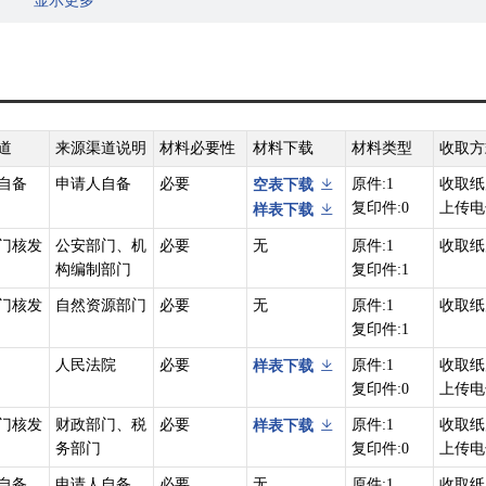
显示更多
（一）集体土地所有权;（二）房屋等建筑物、构筑物所有权；（三）森林
五）建设用地使用权。（六）宅基地使用权;（七）海域使用权;（八）地役
利。
动产登记工作。县级以上地方人民政府应当确定一个部门为本行政区域的
不动产登记主管部门的指导、监督。
道
来源渠道说明
材料必要性
材料下载
材料类型
收取方
产登记机构办理；直辖市、设区的市人民政府可以确定本级不动产登记机
自备
申请人自备
必要
原件:1
收取纸
空表下载
复印件:0
上传电
样表下载
动产登记机构分别办理。不能分别办理的,由所跨县级行政区域的不动产登
门核发
公安部门、机
必要
无
原件:1
收取纸
产登记主管部门指定办理。
构编制部门
复印件:1
准项目用海、用岛,中央国家机关使用的国有土地等不动产登记,由国务院
门核发
自然资源部门
必要
无
原件:1
收取纸
复印件:1
63号）第二十七条 因下列情形导致不动产权利转移的，当事人可以向不
人民法院
必要
原件:1
收取纸
样表下载
的；（二）以不动产作价出资（入股）的；（三）法人或者其他组织因合
复印件:0
上传电
产分割、合并导致权利发生转移的；（五）继承、受遗赠导致权利发生转
门核发
财政部门、税
必要
原件:1
收取纸
样表下载
的；（七）因人民法院、仲裁委员会的生效法律文书导致不动产权利发生
务部门
复印件:0
上传电
九）因需役地不动产权利转移引起地役权转移的；（十）法律、行政法规
有建设用地使用权，可以单独申请国有建设用地使用权登记。
自备
申请人自备
必要
无
原件:1
收取纸