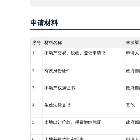
第四条 国家实行不动产统一登记制度。
第五条 下列不动产权利，依照本条例的规定办理登记：
木所有权;（四）耕地、林地、草地等土地承包经营权;（
申请材料
（九）抵押权;（十）法律规定需要登记的其他不动产权
第六条 国务院国土资源主管部门负责指导、监督全国不
产登记机构，负责不动产登记工作，并接受上级人民政府
序号
材料名称
来源渠
第七条 不动产登记由不动产所在地的县级人民政府不动
1
不动产交易、税收、登记申请书
申请人
统一办理所属各区的不动产登记。
跨县级行政区域的不动产登记,由所跨县级行政区域的不
2
有效身份证件
政府部
构协商办理；协商不成的,由共同的上一级人民政府不动
国务院确定的重点国有林区的森林、林木和林地,国务院批
3
不动产权属证书
政府部
土资源主管部门会同有关部门规定。
三、《不动产登记暂行条例实施细则》（国土资源部令第
4
生效法律文书
其他
登记机构申请转移登记：（一）买卖、互换、赠与不动产
并、分立等原因致使不动产权利发生转移的；（四）不动
5
土地出让价款、税费缴纳凭证
政府部
的；（六）共有人增加或者减少以及共有不动产份额变化
移的；（八）因主债权转移引起不动产抵押权转移的；（
定的其他不动产权利转移情形。第三十三条 依法取得国
6
土地差价款的审批表
申请人