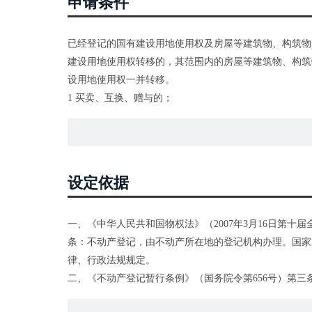
申请条件
已经登记的国有建设用地使用权及房屋等建筑物、构筑物
建设用地使用权转移的，其范围内的房屋等建筑物、构筑
设用地使用权一并转移。
1 买卖、互换、赠与的；
2 继承或受遗赠的；
3 作价出资（入股）的；
4 法人或其他组织合并、分立等导致权属发生转移的；
5 共有人增加或者减少以及共有份额变化的；
设定依据
6 分割、合并导致权属发生转移的；
7 因人民法院、仲裁委员会的生效法律文书等导致国有
一、《中华人民共和国物权法》（2007年3月16日第
8 法律、行政法规规定的其他情形。
条：不动产登记，由不动产所在地的登记机构办理。国家
律、行政法规规定。
二、《不动产登记暂行条例》（国务院令第656号）第三
记、预告登记、查封登记等，适用本条例。