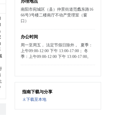
办理地点
南阳市宛城区（县）仲景街道范蠡东路16
66号3号楼二楼南厅不动产受理室（窗
的
口）
构
民
办公时间
记
动
周一至周五， 法定节假日除外 。 夏季：
不
上午09:00-12:00 下午 13:00-17:00； 冬
域
季：上午09:00-12:00 下午 13:00-17:00。
。
行
商
上
管
指南下载与分享
下载至本地