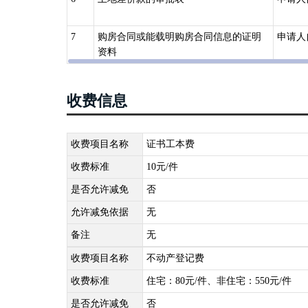
依法利用国有建设用地建造房屋的，可以申请国有建设用
四、《不动产登记操作规范（试行）》（国土资规〔2016〕
7
购房合同或能载明购房合同信息的证明
申请人
用
资料
已经登记的国有建设用地使用权及房屋所有权，因下列情
移的，其范围内的房屋所有权一并转移；房屋所有权转移
收费信息
1 买卖、互换、赠与的；
2 继承或受遗赠的；
3 作价出资（入股）的；
收费项目名称
证书工本费
4 法人或其他组织合并、分立等导致权属发生转移的；
收费标准
10元/件
5 共有人增加或者减少以及共有份额变化的；
是否允许减免
否
6 分割、合并导致权属发生转移的；
允许减免依据
无
7 因人民法院、仲裁委员会的生效法律文书等导致国有
8 法律、行政法规规定的其他情形。
备注
无
收费项目名称
不动产登记费
收费标准
住宅：80元/件、非住宅：550元/件
是否允许减免
否