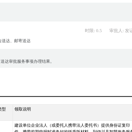
时限: 0.5
审批人: 发
告送达、邮寄送达
、送达审批服务事项办理结果。
类型
领取说明
建设单位企业法人（或委托人携带法人委托书）提供身份证复印
件，携带前期申报时准备好的纸质版材料，到伊川县智慧政务服