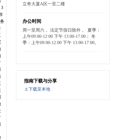
污
立奇大厦A区一至二楼
3
年
办公时间
国务
全
周一至周六， 法定节假日除外 。 夏季：
工
上午09:00-12:00 下午 13:00-17:00； 冬
院
季：上午09:00-12:00 下午 13:00-17:00。
内
的
方
部
污
指南下载与分享
监
下载至本地
政
围
治
设
方
部
、
理