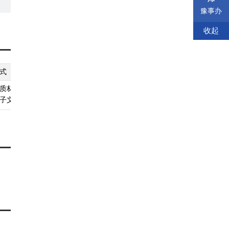
不
豫事办
收起
式
纸质材料规格
填报须知
受理标准
材料依据
质材料、
A4
查看须知
查看受理标准
查看依据
子文件