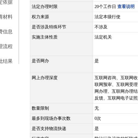
定依据
法定办理时限
20个工作日
查看说明
请材料
权力来源
法定本级行使
是否涉及特殊环节
不涉及
费信息
实施主体性质
法定机关
理流程
批结果
是否网办
是
网上办理深度
互联网咨询、互联网收
联网预审、互联网受理
网办理、互联网办理结
反馈、互联网电子证照
数量限制
无
最多到现场办事次数
0次
是否支持物流快递
是