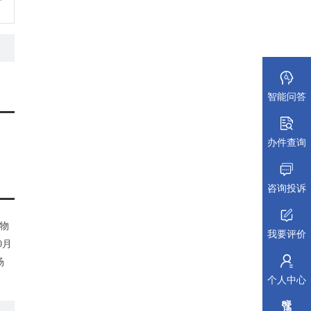
智能问答
办件查询
咨询投诉
染物
我要评价
0月
场
个人中心
治