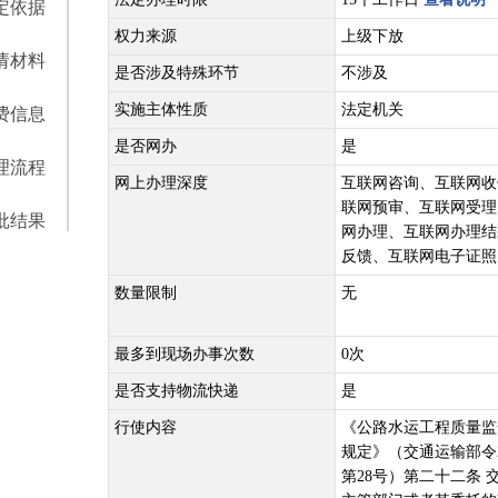
定依据
权力来源
上级下放
请材料
是否涉及特殊环节
不涉及
实施主体性质
法定机关
费信息
是否网办
是
理流程
网上办理深度
互联网咨询、互联网收
联网预审、互联网受理
批结果
网办理、互联网办理结
反馈、互联网电子证照
数量限制
无
最多到现场办事次数
0次
是否支持物流快递
是
行使内容
《公路水运工程质量监
规定》（交通运输部令2
第28号）第二十二条 