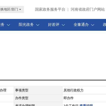
国家政务服务平台
|
河南省政府门户网站
切换地区/部门
服务
阳光政务
好差评
全豫通办
办理
事项类型
其他行政权力
办件类型
即办件
承诺办理时限
1个工作日
查看说明