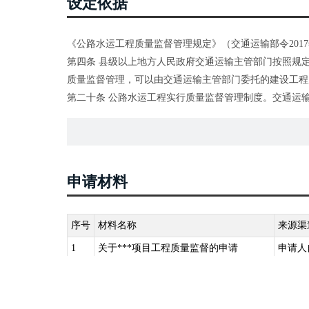
设定依据
件；
（六）依法要求提供的其他相关材料。
《公路水运工程质量监督管理规定》（交通运输部令2017
第四条 县级以上地方人民政府交通运输主管部门按照规
质量监督管理，可以由交通运输主管部门委托的建设工程
第二十条 公路水运工程实行质量监督管理制度。交通运
准等，科学、规范、公正地开展公路水运工程质量监督管
第二十二条 交通运输主管部门或者其委托的建设工程质
家规定向交通运输主管部门或者其委托的建设工程质量监
（一）公路水运工程质量监督管理登记表；
申请材料
（二）交通运输主管部门批复的施工图设计文件；
（三）施工、监理合同及招投标文件；
（四）建设单位现场管理机构、人员、质量保证体系等文
序号
材料名称
来源渠
（五）本单位以及勘察、设计、施工、监理、试验检测等
1
关于***项目工程质量监督的申请
申请人
件；
（六）依法要求提供的其他相关材料。