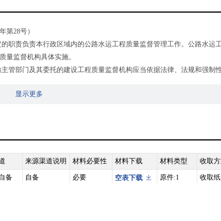
年第28号）
定的职责负责本行政区域内的公路水运工程质量监督管理工作。公路水运
质量监督机构具体实施。
输主管部门及其委托的建设工程质量监督机构应当依据法律、法规和强制
理工作。任何单位和个人不得非法干预或者阻挠质量监督管理工作。
显示更多
量监督机构依法要求建设单位按规定办理质量监督手续。建设单位应当按
督机构提交以下材料，办理工程质量监督手续：
件；
道
来源渠道说明
材料必要性
材料下载
材料类型
收取方
单位对其项目负责人、质量负责人的书面授权委托书、质量保证体系等文
自备
自备
必要
原件:1
收取纸
空表下载
复印件:0
上传电