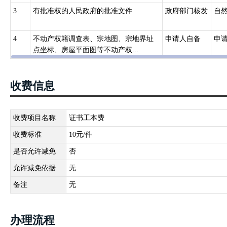
构协商办理；协商不成的,由共同的上一级人民政府不动产登记主管部
3
有批准权的人民政府的批准文件
政府部门核发
自
国务院确定的重点国有林区的森林、林木和林地,国务院批准项目用海
土资源主管部门会同有关部门规定。
4
不动产权籍调查表、宗地图、宗地界址
申请人自备
申
三、《不动产登记暂行条例实施细则》（国土资源部令第63号）第二
点坐标、房屋平面图等不动产权...
动产首次登记的，不得办理不动产其他类型登记，但法律、行政法规
行政区域内未登记的不动产，组织开展集体土地所有权、宅基地使用
第四十条依法取得宅基地使用权，可以单独申请宅基地使用权登记。
收费信息
依法利用宅基地建造住房及其附属设施的，可以申请宅基地使用权
四、《不动产登记操作规范（试行）》（国土资规〔2016〕6号）10
收费项目名称
证书工本费
10.1.1 适用
依法取得宅基地使用权，可以单独申请宅基地使用权登记。
收费标准
10元/件
依法利用宅基地建造住房及其附属设施的，可以申请宅基地使用权及
是否允许减免
否
允许减免依据
无
备注
无
办理流程