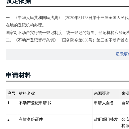
设定依据
一、《中华人民共和国民法典》（2020年5月28日第十三届全国人
在地的登记机构办理。
国家对不动产实行统一登记制度。统一登记的范围、登记机构和登记
二、《不动产登记暂行条例》（国务院令第656号）第三条不动产首
预告登记、查封登记等，适用本条例。
显示更
第四条国家实行不动产统一登记制度。不动产登记遵循严格管理、稳
权利，不因登记机构和登记程序的改变而受到影响。
第五条下列不动产权利，依照本条例的规定办理登记：（一）集体土
申请材料
木所有权;（四）耕地、林地、草地等土地承包经营权;（五）建设用地
（九）抵押权;（十）法律规定需要登记的其他不动产权利。
第六条国务院国土资源主管部门负责指导、监督全国不动产登记工作
序号
材料名称
来源渠道
来
产登记机构，负责不动产登记工作，并接受上级人民政府不动产登记
1
不动产登记申请书
申请人自备
自
第七条 不动产登记由不动产所在地的县级人民政府不动产登记机构
统一办理所属各区的不动产登记。
2
有效身份证件
政府部门核发
公
跨县级行政区域的不动产登记,由所跨县级行政区域的不动产登记机构
构