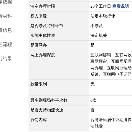
定依据
法定办理时限
20个工作日
查看说明
请材料
权力来源
法定本级行使
是否涉及特殊环节
不涉及
费信息
实施主体性质
法定机关
理流程
是否网办
是
网上办理深度
互联网咨询、互联网收
批结果
联网预审、互联网受理
网办理、互联网办理结
反馈、互联网电子证照
数量限制
无
最多到现场办事次数
0次
是否支持物流快递
否
行使内容
台湾居民居住证期满换
法就业）