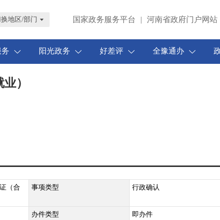
国家政务服务平台
|
河南省政府门户网站
切换地区/部门
服务
阳光政务
好差评
全豫通办
就业）
证（合
事项类型
行政确认
办件类型
即办件