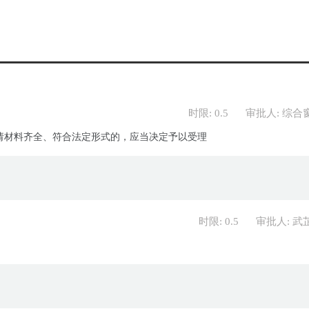
时限: 0.5
审批人: 综合
请材料齐全、符合法定形式的，应当决定予以受理
时限: 0.5
审批人: 武