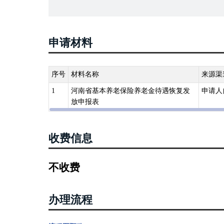
4.《关于因失踪被人民法院宣告死亡的离退休人员养老待遇
5.《劳动和社会保障部办公厅关于进一步规范基本养老金社
6.《河南省人力资源和社会保障厅关于妥善处理重复领取
申请材料
序号
材料名称
来源渠
1
河南省基本养老保险养老金待遇恢复发
申请人
放申报表
收费信息
不收费
办理流程