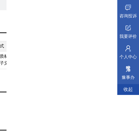
咨询投诉
我要评价
式
纸质材料规格
填报须知
受理标准
材料依据
质材料、
无
查看须知
查看受理标准
查看依据
个人中心
子文件
豫事办
收起