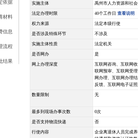
定依据
实施主体
禹州市人力资源和社会
法定办理时限
40个工作日
查看说明
请材料
权力来源
法定本级行使
费信息
是否涉及特殊环节
不涉及
实施主体性质
法定机关
理流程
是否网办
是
批结果
网上办理深度
互联网咨询、互联网收
联网预审、互联网受理
网办理、互联网办理结
反馈、互联网电子证照
数量限制
无
最多到现场办事次数
0次
是否支持物流快递
否
行使内容
企业离退休人员完成养