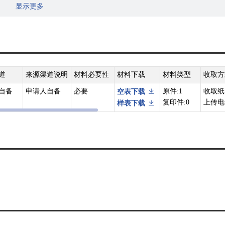
显示更多
问题的函》（人社厅函〔2010〕159号）全文。
会化发放工作的通知》（劳社厅发〔2001〕8号）
养老保险待遇问题的若干意见》（豫人社基金〔2013〕6号）
道
来源渠道说明
材料必要性
材料下载
材料类型
收取方
自备
申请人自备
必要
原件:1
收取纸
空表下载
复印件:0
上传电
样表下载