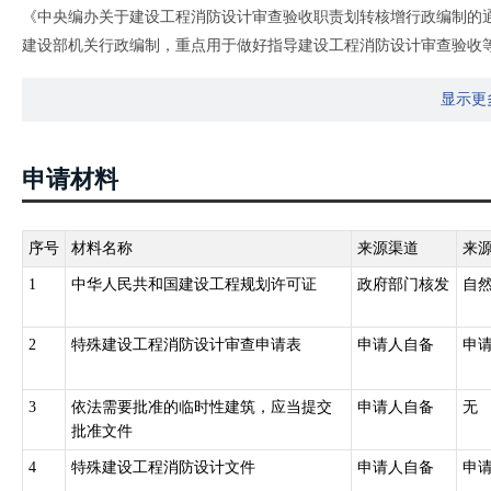
《中央编办关于建设工程消防设计审查验收职责划转核增行政编制的通知
建设部机关行政编制，重点用于做好指导建设工程消防设计审查验收
《中华人民共和国消防法》第十一条：国务院住房和城乡建设主管部
显示更
和城乡建设主管部门审查，住房和城乡建设主管部门依法对审查的结
许可证或者申请批准开工报告时应当提供满足施工需要的消防设计图
申请材料
序号
材料名称
来源渠道
来
1
中华人民共和国建设工程规划许可证
政府部门核发
自
2
特殊建设工程消防设计审查申请表
申请人自备
申
3
依法需要批准的临时性建筑，应当提交
申请人自备
无
批准文件
4
特殊建设工程消防设计文件
申请人自备
申