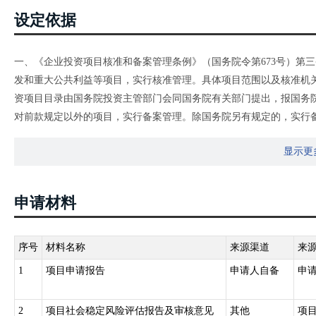
设定依据
一、《企业投资项目核准和备案管理条例》（国务院令第673号）第
发和重大公共利益等项目，实行核准管理。具体项目范围以及核准机
资项目目录由国务院投资主管部门会同国务院有关部门提出，报国务
对前款规定以外的项目，实行备案管理。除国务院另有规定的，实行
治区、直辖市和计划单列市人民政府规定。
显示更
二、《政府核准的投资项目目录（河南省2017年本）》（豫政办〔20
管理的项目外,事业单位、人民团体投资（含与社会资本合资）建设的
体、民办非企业单位等投资建设的项目实行备案管理。
申请材料
序号
材料名称
来源渠道
来
1
项目申请报告
申请人自备
申
2
项目社会稳定风险评估报告及审核意见
其他
项