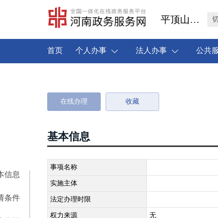
平顶山市舞钢市
首页
个人办事
法人办事
公共
在线办理
收藏
基本信息
事项名称
本信息
实施主体
请条件
法定办理时限
权力来源
无