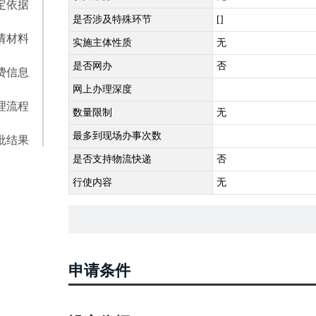
定依据
是否涉及特殊环节
[]
请材料
实施主体性质
无
是否网办
否
费信息
网上办理深度
理流程
数量限制
无
最多到现场办事次数
批结果
是否支持物流快递
否
行使内容
无
申请条件