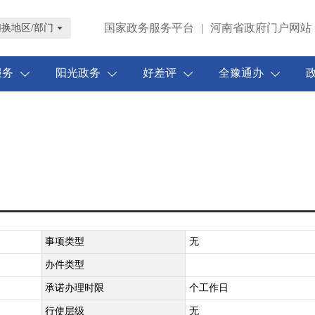
国家政务服务平台
|
河南省政府门户网站
切换地区/部门
服务
阳光政务
好差评
全豫通办
事项类型
无
办件类型
承诺办理时限
个工作日
行使层级
无