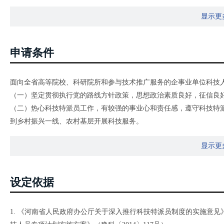
显示更
申请条件
面向全省高等院校、科研院所和参与技术推广服务的企事业单位科技
（一）坚定贯彻执行党的路线方针政策，思想政治素质良好，征信良
（二）热心科技特派员工作，有较强的事业心和责任感，遵守科技特
到乡村振兴一线、农村基层开展科技服务。
（三）具有中级以上专业技术职称的科技人员，能够解决受援县相关
显示更
充，以生产为主，加工、检测、流通、销售等方向为补充，鼓励信息
数，鼓励广大科技人才积极申报。
（四）专业方向与受援对象科技需求较为契合，具有良好合作基础的
设定依据
其他有关要求，请到河南科学技术厅官方网站http://www.hnkjt.gov.
1. 《河南省人民政府办公厅关于深入推行科技特派员制度的实施意见》（