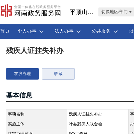
平顶山市叶县
切换地区/部门
首页
个人办事
法人办事
公共服务
阳
残疾人证挂失补办
在线办理
收藏
基本信息
事项名称
残疾人证挂失补办
实施主体
叶县残疾人联合会
法定办理时限
5个工作日