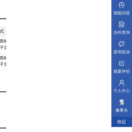
智能问答
式
纸质材料规格
填报须知
受理标准
材料依据
办件查询
质材料、
无
查看须知
查看受理标准
查看依据
子文件
咨询投诉
质材料、
无
查看须知
查看受理标准
查看依据
子文件
我要评价
个人中心
豫事办
收起