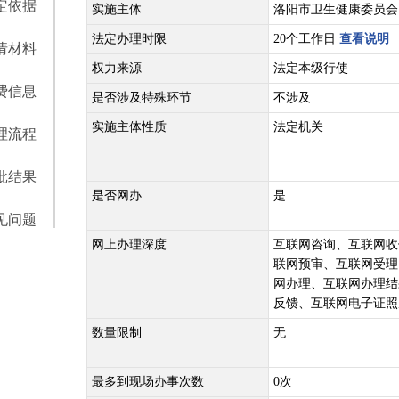
定依据
实施主体
洛阳市卫生健康委员会
法定办理时限
20个工作日
查看说明
请材料
权力来源
法定本级行使
费信息
是否涉及特殊环节
不涉及
实施主体性质
法定机关
理流程
批结果
是否网办
是
见问题
网上办理深度
互联网咨询、互联网收
联网预审、互联网受理
网办理、互联网办理结
反馈、互联网电子证照
数量限制
无
最多到现场办事次数
0次