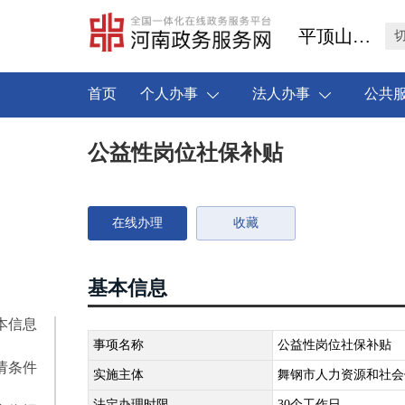
平顶山市舞钢市
首页
个人办事
法人办事
公共
公益性岗位社保补贴
在线办理
收藏
基本信息
本信息
事项名称
公益性岗位社保补贴
请条件
实施主体
舞钢市人力资源和社会
法定办理时限
30个工作日