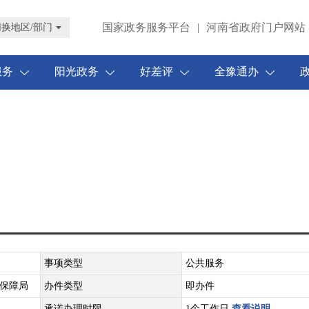
国家政务服务平台
|
河南省政府门户网站
切换地区/部门
服务
阳光政务
好差评
全豫通办
事项类型
公共服务
保障局
办件类型
即办件
承诺办理时限
1个工作日
查看说明