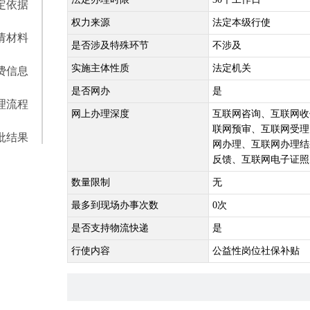
定依据
权力来源
法定本级行使
请材料
是否涉及特殊环节
不涉及
实施主体性质
法定机关
费信息
是否网办
是
理流程
网上办理深度
互联网咨询、互联网收
联网预审、互联网受理
批结果
网办理、互联网办理结
反馈、互联网电子证照
数量限制
无
最多到现场办事次数
0次
是否支持物流快递
是
行使内容
公益性岗位社保补贴