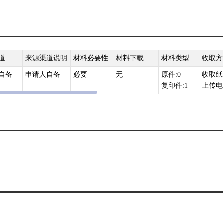
和优化申办程序充分便利就业补贴政策享受的通知》人社部发〔2019〕94
南省就业补助资金管理办法》的通知（豫财社〔2018〕8号）
道
来源渠道说明
材料必要性
材料下载
材料类型
收取方
自备
申请人自备
必要
无
原件:0
收取纸
复印件:1
上传电