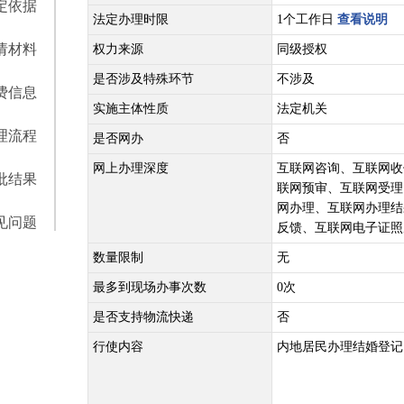
定依据
法定办理时限
1个工作日
查看说明
请材料
权力来源
同级授权
是否涉及特殊环节
不涉及
费信息
实施主体性质
法定机关
理流程
是否网办
否
网上办理深度
互联网咨询、互联网收
批结果
联网预审、互联网受理
网办理、互联网办理结
见问题
反馈、互联网电子证照
数量限制
无
最多到现场办事次数
0次
是否支持物流快递
否
行使内容
内地居民办理结婚登记