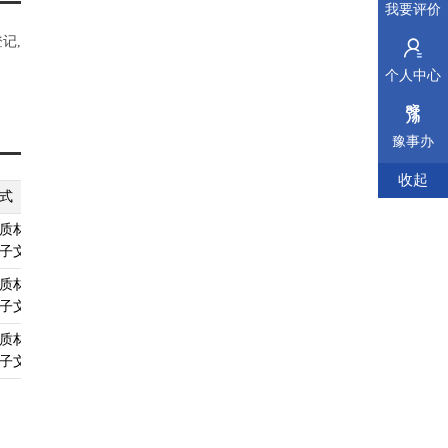
我要评价
记,
个人中心
豫事办
收起
式
纸质材料规格
填报须知
受理标准
材料依据
质材料、
无
查看须知
查看受理标准
查看依据
子文件
质材料、
无
查看须知
查看受理标准
查看依据
子文件
质材料、
无
查看须知
查看受理标准
查看依据
子文件