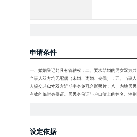
申请条件
一、婚姻登记处具有管辖权；二、要求结婚的男女双方共
当事人双方均无配偶（未婚、离婚、丧偶）；五、当事人
人提交3张2寸双方近期半身免冠合影照片；八、内地居
有效的临时身份证。居民身份证与户口簿上的姓名、性别
更正。户口簿上的婚姻状况应当与当事人声明一致。不一
书、配偶居民死亡医学证明（推断）书等材料；不一致且
况与婚姻登记档案记载不一致的，当事人应当向登记机关
（推断）书等材料。
设定依据