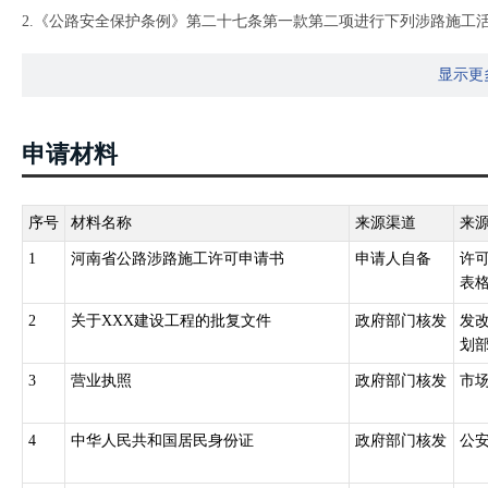
2.《公路安全保护条例》第二十七条第一款第二项进行下列涉路施工
越公路修建桥梁、渡槽或者架设、埋设管道、电缆等设施；
显示更
申请材料
序号
材料名称
来源渠道
来
1
河南省公路涉路施工许可申请书
申请人自备
许
表格
2
关于XXX建设工程的批复文件
政府部门核发
发
划部
3
营业执照
政府部门核发
市
4
中华人民共和国居民身份证
政府部门核发
公