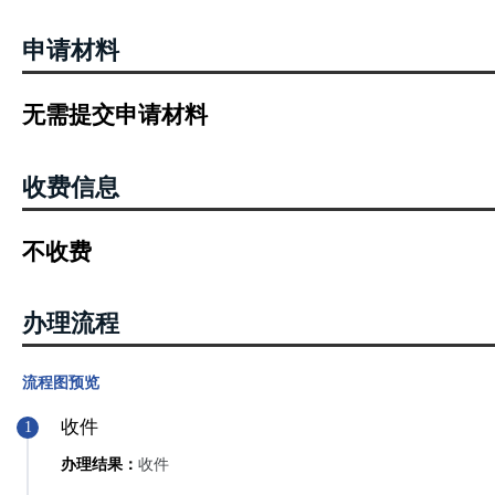
案。各省级政府负责制定本行政区域内的项目备案管理办法，明确备
三、《关于做好企业投资项目告知性备案有关工作的通知》（豫发改投资
申请材料
的机关暂定为各市、县（区）发展和改革委员会、产业集聚区及其他
会，周口市港口产业集聚区管理委员会，中国（河南）自由贸易试验
无需提交申请材料
要另行申请备案主体资格。项目按属地原则备案，上述备案机关负责
员会负责本行政辖区内其他备案机关管辖范围之外的项目备案，不具
关所在地的县（市、区）发展和改革委员会或其他备案机关负责备案
收费信息
案机关申请备案，备案机关不得拒绝。
不收费
办理流程
流程图预览
收件
1
办理结果：
收件