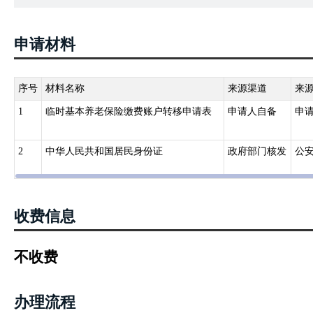
4.《关于印发〈机关事业单位工作人员基本养老保险经办规程〉的通知》
办机构应为参保人员建立个人账户，用于记录个人缴费及利息等社会
申请材料
和支付信息、转移接续信息、终止注销信息等内容。
序号
材料名称
来源渠道
来
1
临时基本养老保险缴费账户转移申请表
申请人自备
申
2
中华人民共和国居民身份证
政府部门核发
公
收费信息
不收费
办理流程