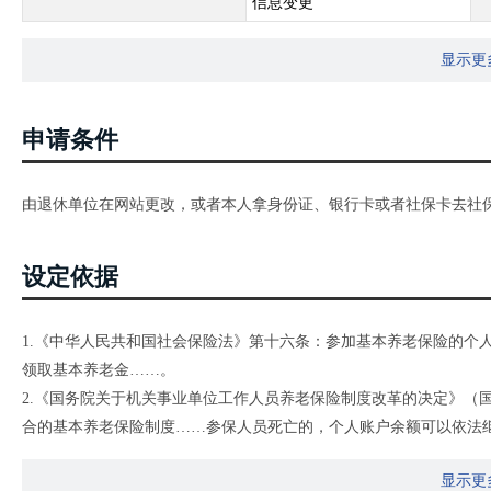
信息变更
显示更
申请条件
由退休单位在网站更改，或者本人拿身份证、银行卡或者社保卡去社
设定依据
1.《中华人民共和国社会保险法》第十六条：参加基本养老保险的个
领取基本养老金……。
2.《国务院关于机关事业单位工作人员养老保险制度改革的决定》（国
合的基本养老保险制度……参保人员死亡的，个人账户余额可以依法
3.《关于印发城乡居民基本养老保险经办规程的通知》（人社部发〔20
显示更
居民身份证原件和复印件等材料，到户口所在地村（居）委会办理待