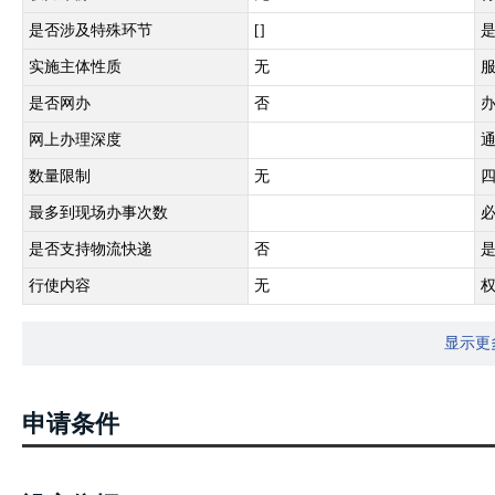
权力来源
法定本级行使
是否涉及特殊环节
不涉及
实施主体性质
法定机关
是否网办
否
网上办理深度
互联网咨询
数量限制
无
最多到现场办事次数
1次
是否支持物流快递
是
行使内容
爆破员、安全员和保管员许可
证审批
显示更
申请条件