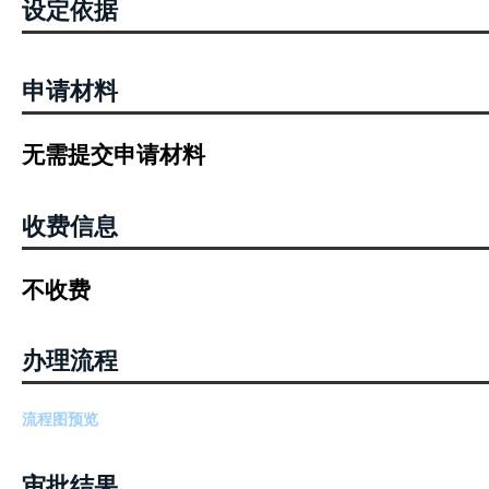
1.无妨碍爆破作业的疾病或生理缺陷；
2.具有完全民事行为能力；
3.无刑事处罚记录；
4.无涉恐、吸毒等其他不适合从事爆破作业的情况
5.年满18周岁且不超过60周岁；
显示更
6.初中以上文化程度；
7.近3年未发生爆破作业责任事故。
设定依据
《民用爆炸物品安全管理条例》（2006年5月10日国务院令第466号，
位的爆破作业人员、安全管理人员、仓库管理人员进行专业技术培训
取得《爆破作业人员许可证》后，方可从事爆破作业。
申请材料