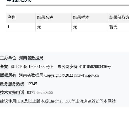
序号
材料名称
来源渠道
来
1
爆破作业人员安全技术培训证明
申请人自备
申
2
《爆破作业人员许可证》申请表
申请人自备
申
3
有效身份证件
政府部门核发
公
构
4
聘用劳动合同
申请人自备
申
5
社会保险证明
政府部门核发
社
6
爆破作业单位的聘任协议以及现或原所
申请人自备
申
在单位的同意受聘证明或退休证明