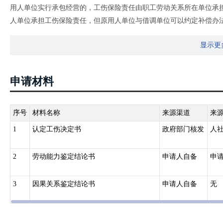
用人单位实行承包经营的，工伤保险责任由职工劳动关系所在单位承
人单位承担工伤保险责任，但原用人单位与借调单位可以约定补偿办
位支付的工伤保险待遇费用。
显示更
2.《关于印发工伤保险经办规程的通知》（人社部发〔2012〕11号
因工伤保险关系发生变动而变更工伤登记，相关用人单位填写《工伤
申请材料
序号
材料名称
来源渠道
来
1
认定工伤决定书
政府部门核发
人
2
劳动能力鉴定结论书
申请人自备
申
3
因果关系鉴定结论书
申请人自备
无