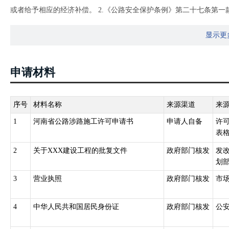
或者给予相应的经济补偿。 2.《公路安全保护条例》第二十七条第
提出申请：（一）因修建铁路、机场、供电、水利、通信等建设工程
显示更
申请材料
序号
材料名称
来源渠道
来
1
河南省公路涉路施工许可申请书
申请人自备
许
表格
2
关于XXX建设工程的批复文件
政府部门核发
发
划部
3
营业执照
政府部门核发
市
4
中华人民共和国居民身份证
政府部门核发
公