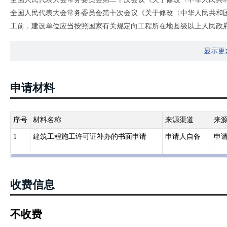
全国人民代表大会常务委员会第十次会议《关于修改〈中华人民共和
工前，建设单位应当按照国家有关规定向工程所在地县级以上人民政
政主管部门确定的限额以下的小型工程除外。按照国务院规定的权限
显示更
2.《建筑工程施工许可证管理办法》（2014年6月25日住房和城乡建设部
修正 根据2021年1月26日中华人民共和国住房和城乡建设部令第5
属设施的建造、装修装饰和与其配套的线路、管道、设备的安装，以
申请材料
办法的规定，向工程所在地的县级以上人民政府建设行政主管部门（
人民政府建设行政主管部门可以根据当地的实际情况，对限额进行调
和程序批准开工报告的建筑工程，不再领取施工许可证。
序号
材料名称
来源渠道
来
3.《河南省住房和城乡建设厅关于调整房屋建筑和市政基础设施工程施工
1
建筑工程施工许可证补办的书面申请
申请人自备
申
程投资额在100万元以下（不含100万元）或者建筑面积在500平方
申请办理施工许可证。
收费信息
不收费