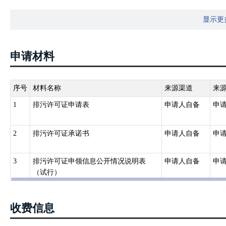
民代表大会常务委员会第二十二次会议通过，根据1995年8月29日
显示更
人民共和国大气污染防治法〉的决定》第一次修正，2000年4月29
2015年8月29日第十二届全国人民代表大会常务委员会第十六次会议第
委员会第六次会议《关于修改〈中华人民共和国野生动物保护法〉等
申请材料
号）
第十九条：“排放工业废气或者本法第七十八条规定名录中所列有毒
营单位以及其他依法实行排污许可管理的单位，应当取得排污许可证。
序号
材料名称
来源渠道
来
三、《中华人民共和国水污染防治法》（1984年5月11日第六届全国人
1
排污许可证申请表
申请人自备
申
八届全国人民代表大会常务委员会第十九次会议《关于修改〈中华人民共
十届全国人民代表大会常务委员会第三十二次会议修订，根据2017年
2
排污许可证承诺书
申请人自备
申
《关于修改〈中华人民共和国水污染防治法〉的决定》第二次修正，20
第二十一条：“直接或者间接向水体排放工业废水和医疗污水以及其
3
排污许可证申领信息公开情况说明表
申请人自备
申
单位和其他生产经营者，应当取得排污许可证；城镇污水集中处理设
（试行）
四、《中华人民共和国土壤污染防治法》（2018年8月31日第十三届全
华人民共和国主席令 第八号）
第二十一条：“...土壤污染重点监管单位应当履行下列义务:（一）
收费信息
情况；...前款规定的义务应当在排污许可证中载明...”