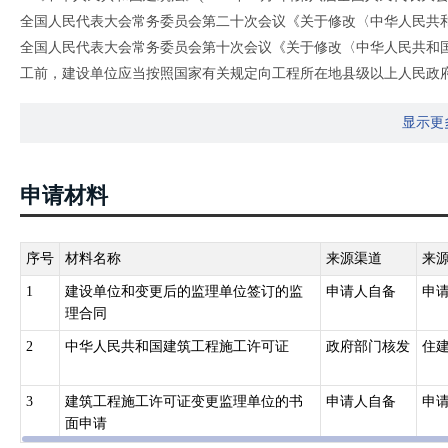
全国人民代表大会常务委员会第二十次会议《关于修改〈中华人民共和国
全国人民代表大会常务委员会第十次会议《关于修改〈中华人民共和
工前，建设单位应当按照国家有关规定向工程所在地县级以上人民政
政主管部门确定的限额以下的小型工程除外。按照国务院规定的权限
显示更
2.《建筑工程施工许可证管理办法》（2014年6月25日住房和城乡建设部
修正 根据2021年1月26日中华人民共和国住房和城乡建设部令第5
属设施的建造、装修装饰和与其配套的线路、管道、设备的安装，以
申请材料
办法的规定，向工程所在地的县级以上人民政府建设行政主管部门（
人民政府建设行政主管部门可以根据当地的实际情况，对限额进行调
和程序批准开工报告的建筑工程，不再领取施工许可证。
序号
材料名称
来源渠道
来
3.《河南省住房和城乡建设厅关于调整房屋建筑和市政基础设施工程施工
1
建设单位和变更后的监理单位签订的监
申请人自备
申
程投资额在100万元以下（不含100万元）或者建筑面积在500平方
理合同
申请办理施工许可证。
2
中华人民共和国建筑工程施工许可证
政府部门核发
住
3
建筑工程施工许可证变更监理单位的书
申请人自备
申
面申请