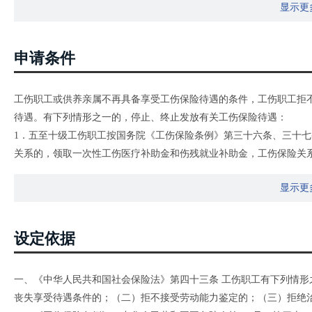
显示更
申请条件
工伤职工或供养亲属不再具备享受工伤保险待遇的条件，工伤职工拒
待遇。有下列情形之一的，停止、终止发放有关工伤保险待遇：
1．五至十级工伤职工按国务院《工伤保险条例》第三十六条、三十
关系的，领取一次性工伤医疗补助金和伤残就业补助金，工伤保险关
2．申请人已达到法定退休年龄不能继续领取伤残津贴（不能按月领
显示更
3．拒不接受劳动能力鉴定的；
4．拒不进行工伤保险待遇领取资格认证的；
5．违反工伤就医管理规定的；
设定依据
6．违反工伤辅助器具管理规定的；
7．拒绝治疗的；
一、《中华人民共和国社会保险法》第四十三条 工伤职工有下列情
8．领取抚恤金的人员，被判刑正在收监执行的；
丧失享受待遇条件的；（二）拒不接受劳动能力鉴定的；（三）拒绝
9．供养亲属年满18周岁且未完全丧失劳动能力的；