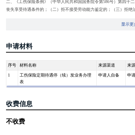
二、《工伤保险条例》（中华人民共和国国务院令第586号）第四十二
10．领取抚恤金人员就业或参军的；
丧失享受待遇条件的；（二）拒不接受劳动能力鉴定的；（三）拒绝
11．领取抚恤金的工亡职工配偶再婚的；
三、《中华人民共和国劳动和社会保障部令第18号》第四条 1、年满
12．领取抚恤金人员被他人或组织收养的；
显示更
工配偶再婚的；4、被他人或组织收养的；5、死亡的。 第五条 领
13．死亡的。
四、《工伤保险经办规程》（人社部发[2012]11号）第八十九条 
受劳动能力鉴定或拒绝治疗的，业务部门停止支付工伤待遇。
申请材料
序号
材料名称
来源渠道
来
1
工伤保险定期待遇停（续）发业务办理
申请人自备
申
表
收费信息
不收费