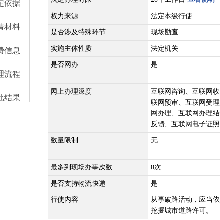
定依据
权力来源
法定本级行使
请材料
是否涉及特殊环节
现场勘查
实施主体性质
法定机关
费信息
是否网办
是
理流程
网上办理深度
互联网咨询、互联网收
批结果
联网预审、互联网受理
网办理、互联网办理结
反馈、互联网电子证照
数量限制
无
最多到现场办事次数
0次
是否支持物流快递
是
行使内容
从事破路活动，应当依
挖掘城市道路许可。