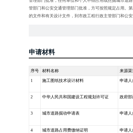
管理部门批准，任何单位和个人不得占用或挖掘城市道路
管部门和公安交通管理部门批准，方可按照规定占用。第
的文件和有关设计文件，到市政工程行政主管部门和公安
道路交付使用后5年内、大修的城市道路竣工后3年内不
《城市道路管理条例》（1996年6月4日国务院令第198
等设施的，应当经市政工程行政主管部门批准，方可建设
《国务院对确需保留的行政审批项目设定行政许可的决定》（20
申请材料
项：城市桥梁上架设各类市政管线审批，实施机关：所在
《国务院关于印发清理规范投资项目报建审批事项实施方案
路审批’、‘依附于城市道路建设各种管线、杆线等设施审批
序号
材料名称
来源渠
项”。
1
施工图纸技术设计材料
申请人
2
中华人民共和国建设工程规划许可证
政府部
3
城市道路掘动申请表
申请人
4
城市道路占用费缴纳证明
申请人