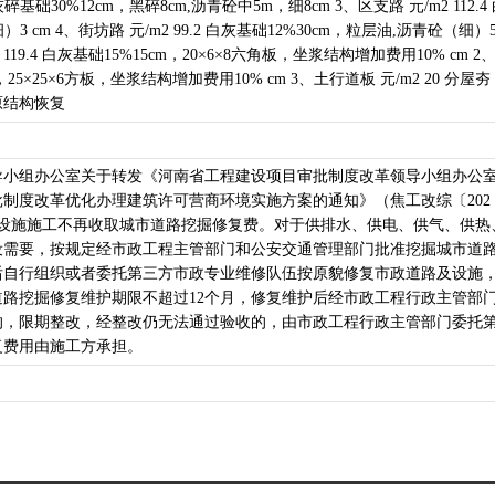
,灰碎基础30%12cm，黑碎8cm,沥青砼中5m，细8cm 3、区支路 元/m2 112.4
3 cm 4、街坊路 元/m2 99.2 白灰基础12%30cm，粒层油,沥青砼（细）5
119.4 白灰基础15%15cm，20×6×8六角板，坐浆结构增加费用10% cm 2
cm，25×25×6方板，坐浆结构增加费用10% cm 3、土行道板 元/m2 20 分屋夯
 原结构恢复
导小组办公室关于转发《河南省工程建设项目审批制度改革领导小组办公
制度改革优化办理建筑许可营商环境实施方案的通知》（焦工改综〔202
政设施施工不再收取城市道路挖掘修复费。对于供排水、供电、供气、供热
设需要，按规定经市政工程主管部门和公安交通管理部门批准挖掘城市道
后自行组织或者委托第三方市政专业维修队伍按原貌修复市政道路及设施
路挖掘修复维护期限不超过12个月，修复维护后经市政工程行政主管部
的，限期整改，经整改仍无法通过验收的，由市政工程行政主管部门委托
复费用由施工方承担。