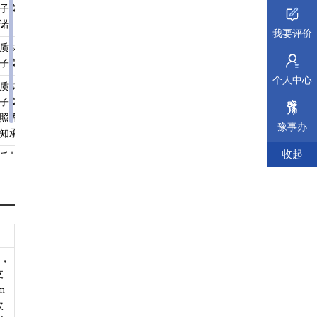
子文件、
诺
我要评价
质材料、
无
查看须知
查看受理标准
查看依据
子文件
个人中心
质材料、
无
查看须知
查看受理标准
查看依据
子文件、
照库引
豫事办
知承诺
收起
质材料
无
查看须知
查看受理标准
查看依据
m，
支
m
次