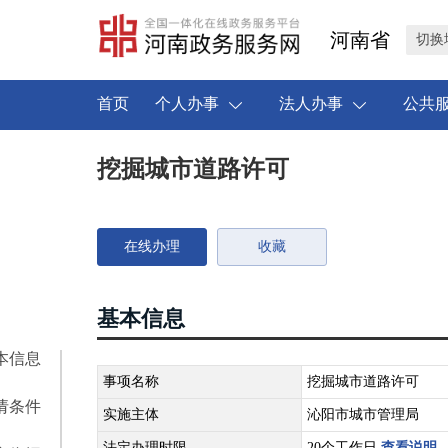
河南省
切换
首页
个人办事
法人办事
公共
挖掘城市道路许可
在线办理
收藏
基本信息
本信息
事项名称
挖掘城市道路许可
请条件
实施主体
沁阳市城市管理局
法定办理时限
20个工作日
查看说明