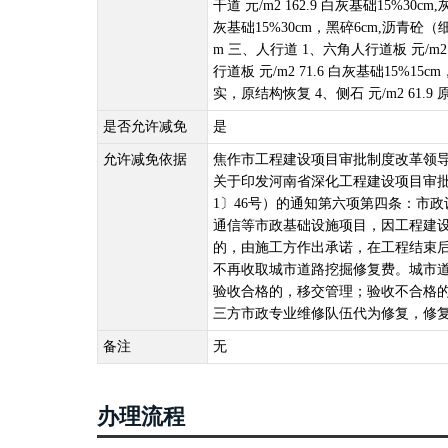
干道 元/m2 162.9 白灰基础15%30cm
灰基础15%30cm，黑碎6cm,沥青砼（细）
m 三、人行道 1、六角人行道板 元/m2 
行道板 元/m2 71.6 白灰基础15%15
实，原结构恢复 4、侧石 元/m2 61.9
是否允许减免
是
允许减免依据
焦作市工程建设项目审批制度改革领
关于印发河南省深化工程建设项目审批
1〕46号）的通知第六项第四条：市
通信等市政基础设施项目，因工程建
的，由施工方作出承诺，在工程结束
不再收取城市道路挖掘修复费。城市道
验收合格的，移交管理；验收不合格
三方市政专业维修队伍代为修复，修
备注
无
办理流程