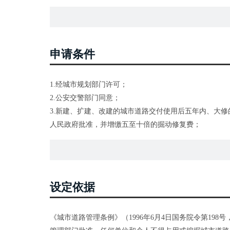
申请条件
1.经城市规划部门许可；
2.公安交警部门同意；
3.新建、扩建、改建的城市道路交付使用后五年内、大
人民政府批准，并增缴五至十倍的掘动修复费；
4.每年十一月中旬至第二年三月中旬和法定节日、全市
5.需缴纳掘动城市道路修复费;
6.法律、法规规定的其他条件。
设定依据
《城市道路管理条例》（1996年6月4日国务院令第198