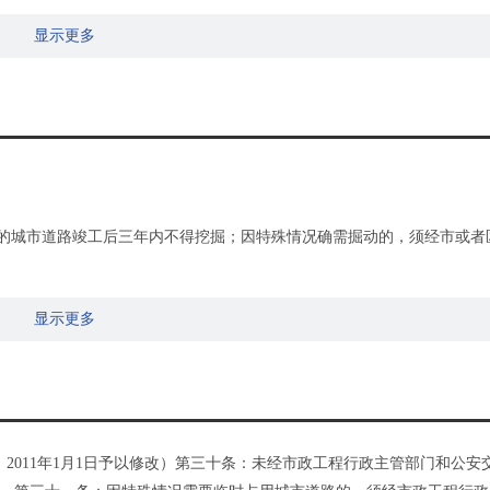
显示更多
修的城市道路竣工后三年内不得挖掘；因特殊情况确需掘动的，须经市或者
性重大活动的前十五日、后五日内、不准掘动道路；
显示更多
号，2011年1月1日予以修改）第三十条：未经市政工程行政主管部门和公安