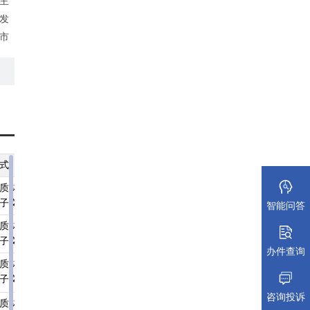
主
发
市
杆线
09
市道
1
式
纸质材料规格
填报须知
受理标准
材料依据
质材料、
无
查看须知
查看受理标准
查看依据
子文件
智能问答
质材料、
无
查看须知
查看受理标准
查看依据
子文件
办件查询
质材料、
无
查看须知
查看受理标准
查看依据
子文件
咨询投诉
质材料、
无
查看须知
查看受理标准
查看依据