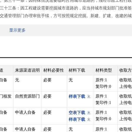
。第三十一条：因特殊情况需要临时占用城市道路的，须经市政工程行政
三十三条：因工程建设需要挖掘城市道路的，应当持城市规划部门批准签
交通管理部门办理审批手续，方可按照规定挖掘。新建、扩建、改建的城
得挖掘；因特殊情况需要挖掘的，须经县级以上城市人民政府批准。
显示更多
号，2011年1月1日予以修改）第二十九条：依附于城市道路建设各种管线、
。
04年6月29日国务院令第412号，2009年1月29日予以修改）附件第1
城市的市人民政府市政工程设施行政主管部门。
的通知》（国发〔2016〕29号）第二条第（二）项：将‘占用、挖掘城
’、‘城市桥梁上架设各类市政管线审批’3项合并为‘市政设施建设类审批’
道
来源渠道说明
材料必要性
材料下载
材料类型
收取方
自备
无
必要
无
原件:1
收取纸
复印件:0
上传电
门核发
自然资源部门
必要
原件:1
收取纸
样表下载
复印件:1
上传电
自备
申请人自备
必要
原件:1
收取纸
空表下载
复印件:0
上传电
样表下载
自备
申请人自备
必要
无
原件:1
收取纸