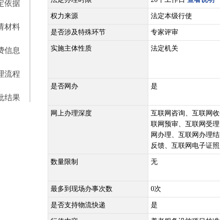
定依据
权力来源
法定本级行使
请材料
是否涉及特殊环节
专家评审
实施主体性质
法定机关
费信息
理流程
是否网办
是
批结果
网上办理深度
互联网咨询、互联网收
联网预审、互联网受理
网办理、互联网办理结
反馈、互联网电子证照
数量限制
无
最多到现场办事次数
0次
是否支持物流快递
是