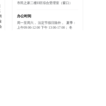
市民之家二楼D区综合受理室（窗口）
政
其
办公时间
明
业
周一至周六， 法定节假日除外 。 夏季：
会
上午09:00-12:00 下午 13:00-17:00； 冬
属
季：上午09:00-12:00 下午 13:00-17:00。
门
非
实
指南下载与分享
下载至本地
政