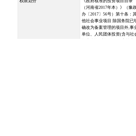
权限划分
《政府核准的投资项目目录
（河南省2017年本）》（豫
办〔2017〕56号）第十条：
他社会事业项目:除国务院已
确改为备案管理的项目外,事
单位、人民团体投资(含与社
资本合资)建设的项目应按隶
关系报同级政府投资主管部
核准;企业、社会团体、民办
企业单位等投资建设的项目
行备案管理。
显示更多
合国民经济和社会发展总体规划、城乡规划、专项规划、区域规划、产业
；三、不对公众利益，特别是项目建设地的公众利益产生重大不利影响。