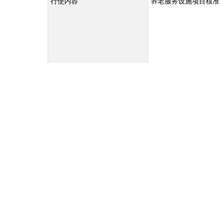
行使内容
养老服务设施项目核准
申请条件
一、符合国家和省有关法律、法规、规章的规定；二、符
策、市场准入标准以及资源开发、能耗与环境管理等要求