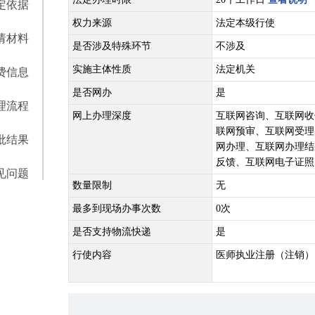
定依据
权力来源
法定本级行使
请材料
是否涉及特殊环节
不涉及
实施主体性质
法定机关
费信息
是否网办
是
理流程
网上办理深度
互联网咨询、互联网收
联网预审、互联网受理
批结果
网办理、互联网办理结
反馈、互联网电子证照
见问题
数量限制
无
最多到现场办事次数
0次
是否支持物流快递
是
行使内容
医师执业注册（注销）