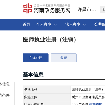
许昌市禹州市
首页
个人办事
法人办事
公共
医师执业注册（注销）
在线办理
收藏
基本信息
本信息
事项名称
医师执业注册（注销）
请条件
实施主体
禹州市卫生健康委员会
法定办理时限
20个工作日
查看说明