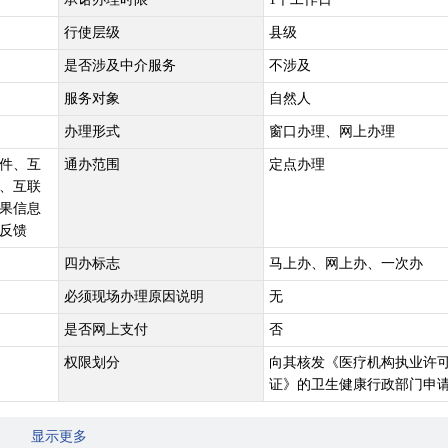
行使层级
县级
是否涉及中介服务
不涉及
服务对象
自然人
办理形式
窗口办理、网上办理
件、互
通办范围
定点办理
、互联
果信息
反馈
四办标志
马上办、网上办、一次办
必须现场办理原因说明
无
是否网上支付
否
权限划分
向其核发《医疗机构执业许
证》的卫生健康行政部门申
显示更多