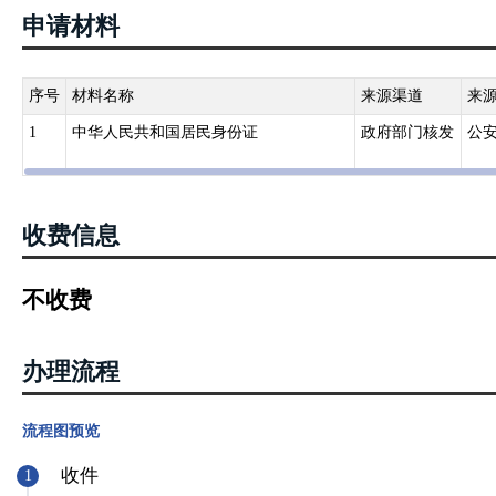
件的城乡居民，需携带户口簿和居民身份证原件及复印件（重度残疾
申请材料
件），到户籍所在地村（居）委会提出参保申请……。
序号
材料名称
来源渠道
来
1
中华人民共和国居民身份证
政府部门核发
公
收费信息
不收费
办理流程
流程图预览
收件
1