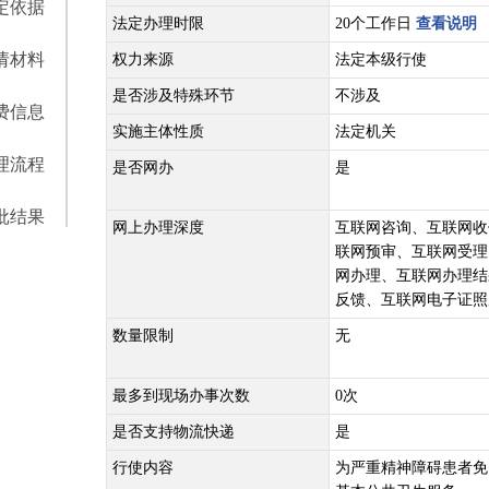
定依据
法定办理时限
20个工作日
查看说明
请材料
权力来源
法定本级行使
是否涉及特殊环节
不涉及
费信息
实施主体性质
法定机关
理流程
是否网办
是
批结果
网上办理深度
互联网咨询、互联网收
联网预审、互联网受理
网办理、互联网办理结
反馈、互联网电子证照
数量限制
无
最多到现场办事次数
0次
是否支持物流快递
是
行使内容
为严重精神障碍患者免