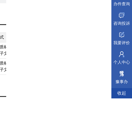
办件查询
咨询投诉
式
纸质材料规格
填报须知
受理标准
材料依据
我要评价
质材料、
无
查看须知
查看受理标准
查看依据
子文件
个人中心
质材料、
无
查看须知
查看受理标准
查看依据
子文件
豫事办
收起