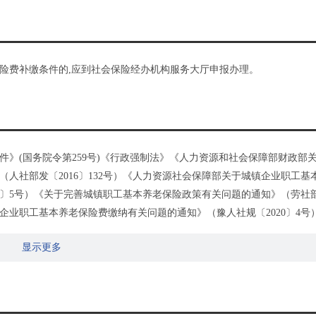
险费补缴条件的,应到社会保险经办机构服务大厅申报办理。
》(国务院令第259号)《行政强制法》《人力资源和社会保障部财政部
人社部发〔2016〕132号）《人力资源社会保障部关于城镇企业职工基
6〕5号）《关于完善城镇职工基本养老保险政策有关问题的通知》（劳社
范企业职工基本养老保险费缴纳有关问题的通知》（豫人社规〔2020〕4号
事业单位养老保险参保人员在企业等单位工作期间缴费年限等有关问题的
显示更多
关于贯彻落实豫人社规〔2020〕4号）若干问题的通知》（豫社保〔2020〕