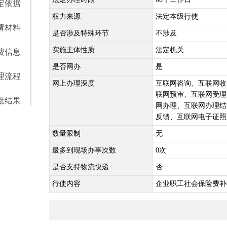
定依据
权力来源
法定本级行使
请材料
是否涉及特殊环节
不涉及
实施主体性质
法定机关
费信息
是否网办
是
理流程
网上办理深度
互联网咨询、互联网收
联网预审、互联网受理
批结果
网办理、互联网办理结
反馈、互联网电子证照
数量限制
无
最多到现场办事次数
0次
是否支持物流快递
否
行使内容
企业职工社会保险费补