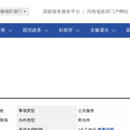
国家政务服务平台
|
河南省政府门户网站
切换地区/部门
服务
阳光政务
好差评
全豫通办
收
事项类型
公共服务
障局
办件类型
即办件
承诺办理时限
1个工作日
查看说明