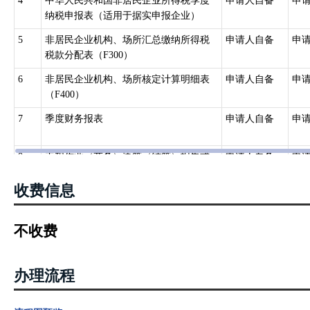
4
中华人民共和国非居民企业所得税季度
申请人自备
申
纳税申报表（适用于据实申报企业）
5
非居民企业机构、场所汇总缴纳所得税
申请人自备
申
税款分配表（F300）
6
非居民企业机构、场所核定计算明细表
申请人自备
申
（F400）
7
季度财务报表
申请人自备
申
8
工程作业（劳务）决算（结算）报告或
申请人自备
申
其他说明材料
收费信息
9
参与工程作业或劳务项目外籍人员姓
申请人自备
申
名、国籍、出入境时间、在华工作...
不收费
10
财务会计报告或财务情况说明
申请人自备
申
办理流程