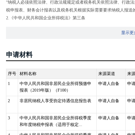
“纳税人必须依照法律、行政法规规定或者税务机关依照法律、行政
税申报表、财务会计报表以及税务机关根据实际需要要求纳税人报送的
2.《中华人民共和国企业所得税法》第三条
“居民企业应当就其来源于中国境内、境外的所得缴纳企业所得税。
显示更
非居民企业在中国境内设立机构、场所的，应当就其所设机构、场所
机构、场所有实际联系的所得，缴纳企业所得税。
非居民企业在中国境内未设立机构、场所的，或者虽设立机构、场所
申请材料
源于中国境内的所得缴纳企业所得税。”
3.《中华人民共和国企业所得税法》第五十四条第二款
“企业应当自月份或者季度终了之日起十五日内，向税务机关报送预缴
序号
材料名称
来源渠道
来
1
中华人民共和国非居民企业所得预缴申
申请人自备
申
报表（2019年版）（F100）
2
非居民纳税人享受协定待遇信息报告表
申请人自备
申
3
中华人民共和国非居民企业所得税季度
申请人自备
申
和年度纳税申报表（适用于核定...