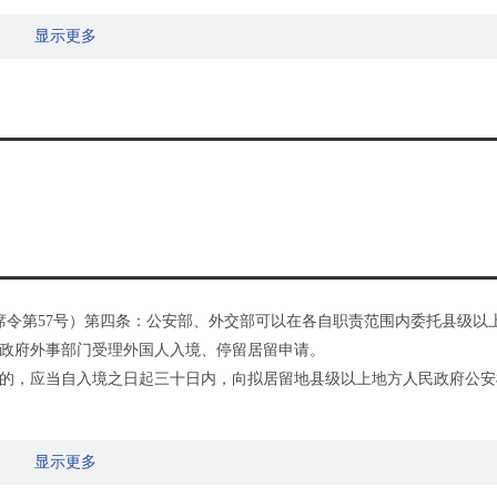
显示更多
主席令第57号）第四条：公安部、外交部可以在各自职责范围内委托县级以
政府外事部门受理外国人入境、停留居留申请。
的，应当自入境之日起三十日内，向拟居留地县级以上地方人民政府公安
人道等原因确需由停留变更为居留的外国人，经设区的市级以上地方人民
显示更多
。
的，应当在居留证件有效期限届满三十日前向居留地县级以上地方人民政