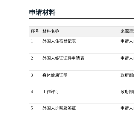
公安机关出入境管理机构提出申请，按照要求提交申请事
申请材料
第三十五条：外国人入境后，所持的普通签证、停留居留
当按照规定向停留居留地县级以上地方人民政府公安机关
序号
材料名称
来源渠
1
外国人住宿登记表
申请人
2
外国人签证证件申请表
申请人
3
身体健康证明
政府部
4
工作许可
政府部
5
外国人护照及签证
申请人
6
营业执照
政府部