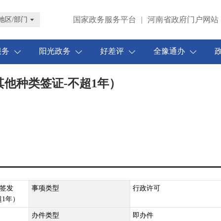
国家政务服务平台
|
河南省政府门户网站
地区/部门
服务
阳光政务
好差评
全豫通办
他种类签证-不超1年）
签发
事项类型
行政许可
超1年）
办件类型
即办件