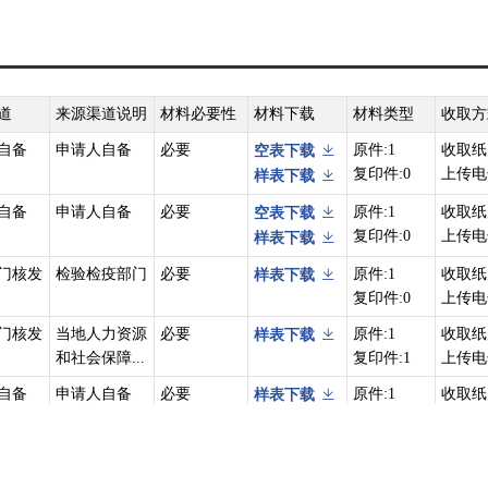
由的相关材料。
证件损毁、遗失、被盗抢或者有符合国家规定的事由需要换发、补发的，
出入境管理机构提出申请。
道
来源渠道说明
材料必要性
材料下载
材料类型
收取方
自备
申请人自备
必要
原件:1
收取纸
空表下载
复印件:0
上传电
样表下载
自备
申请人自备
必要
原件:1
收取纸
空表下载
复印件:0
上传电
样表下载
门核发
检验检疫部门
必要
原件:1
收取纸
样表下载
复印件:0
上传电
门核发
当地人力资源
必要
原件:1
收取纸
样表下载
和社会保障...
复印件:1
上传电
自备
申请人自备
必要
原件:1
收取纸
样表下载
复印件:1
上传电
门核发
市场监管部门
必要
原件:1
收取纸
样表下载
复印件:1
上传电