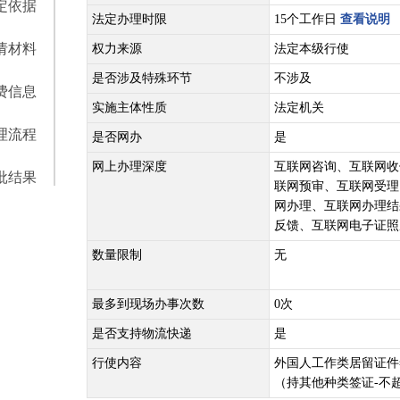
定依据
法定办理时限
15个工作日
查看说明
请材料
权力来源
法定本级行使
是否涉及特殊环节
不涉及
费信息
实施主体性质
法定机关
理流程
是否网办
是
网上办理深度
互联网咨询、互联网收
批结果
联网预审、互联网受理
网办理、互联网办理结
反馈、互联网电子证照
数量限制
无
最多到现场办事次数
0次
是否支持物流快递
是
行使内容
外国人工作类居留证件
（持其他种类签证-不