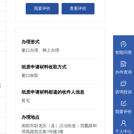
我要评价
查看评价
办理形式
窗口办理、网上办理
智能问答
纸质申请材料收取方式
办件查询
窗口收取
就
咨询投诉
纸质申请材料邮递的收件人信息
暂无
我要评价
办理地点
南阳市卧龙区（县）汉冶街道；范蠡路和
个人中心
邓禹路西北角3号楼2楼