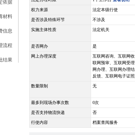
定依据
权力来源
法定本级行使
请材料
是否涉及特殊环节
不涉及
实施主体性质
法定机关
费信息
理流程
是否网办
是
网上办理深度
互联网咨询、互联网收
批结果
联网预审、互联网受理
网办理、互联网办理结
反馈、互联网电子证照
数量限制
无
最多到现场办事次数
0次
是否支持物流快递
否
行使内容
档案查阅服务