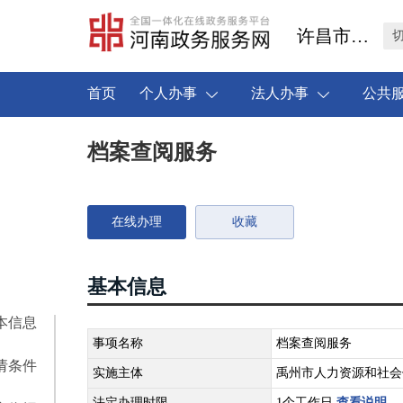
许昌市禹州市
首页
个人办事
法人办事
公共
档案查阅服务
在线办理
收藏
基本信息
本信息
事项名称
档案查阅服务
请条件
实施主体
禹州市人力资源和社会
法定办理时限
1个工作日
查看说明