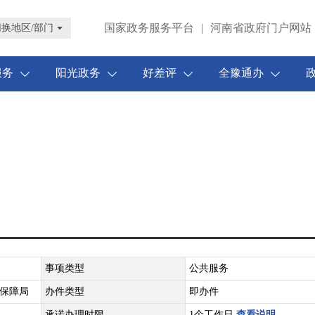
国家政务服务平台
|
河南省政府门户网站
切换地区/部门
服务
阳光政务
好差评
全豫通办
事项类型
公共服务
保障局
办件类型
即办件
承诺办理时限
1个工作日
查看说明