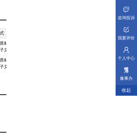
咨询投诉
式
纸质材料规格
填报须知
受理标准
材料依据
我要评价
质材料、
A4
查看须知
查看受理标准
查看依据
子文件
个人中心
质材料、
无
查看须知
查看受理标准
查看依据
子文件
豫事办
收起