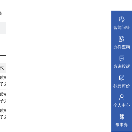
专
例
智能问答
第八
可
办件查询
草制
咨询投诉
级
式
纸质材料规格
填报须知
受理标准
材料依据
质材料、
A4
查看须知
查看受理标准
查看依据
子文件
我要评价
质材料、
A4
查看须知
查看受理标准
查看依据
子文件
个人中心
质材料、
A4
查看须知
查看受理标准
查看依据
子文件
豫事办