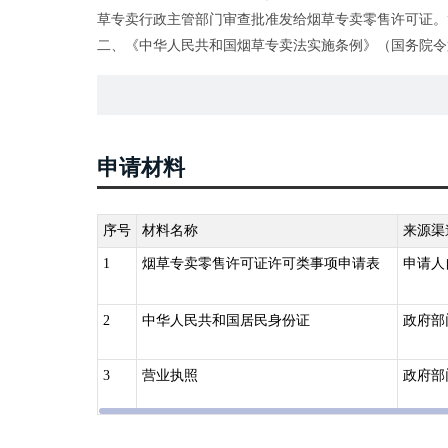
草专卖行政主管部门审查批准发给烟草专卖零售许可证。
二、《中华人民共和国烟草专卖法实施条例》（国务院令第2
卖品的生产、批发、零售业务，以及经营烟草专卖品进出
的规定，申请领取烟草专卖许可证。第十三条 申请领取
三、《烟草专卖许可证管理办法》（2016年工业和信息
条 公民、法人或者其他组织从事烟草专卖品的生产、批
申请材料
证。
四、《烟草专卖许可证管理办法实施细则（试行）》（国烟专
品零售业务的，由其经营场所所在地县级烟草专卖局受理
序号
材料名称
来源渠
烟草专卖局受理、审查和审批。
1
烟草专卖零售许可证许可类事项申请表
申请人
2
中华人民共和国居民身份证
政府部
3
营业执照
政府部