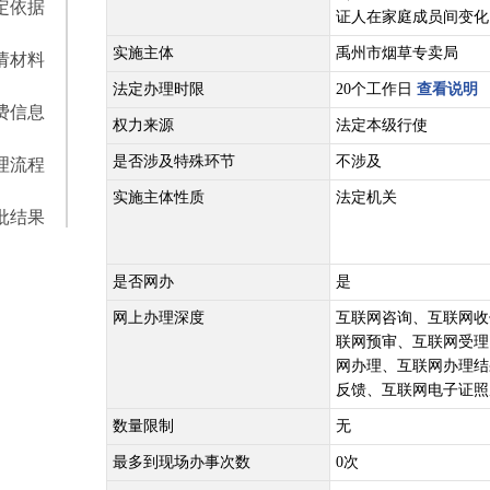
定依据
证人在家庭成员间变化
实施主体
禹州市烟草专卖局
请材料
法定办理时限
20个工作日
查看说明
费信息
权力来源
法定本级行使
是否涉及特殊环节
不涉及
理流程
实施主体性质
法定机关
批结果
是否网办
是
网上办理深度
互联网咨询、互联网收
联网预审、互联网受理
网办理、互联网办理结
反馈、互联网电子证照
数量限制
无
最多到现场办事次数
0次