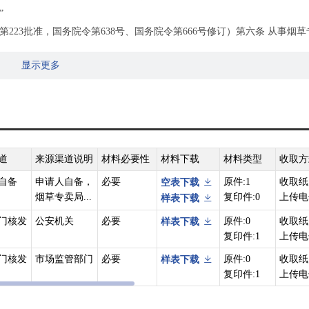
”
23批准，国务院令第638号、国务院令第666号修订）第六条 从事烟草
口业务和经营外国烟草制品购销业务的，必须依照《烟草专卖法》和本条
显示更多
烟草专卖零售许可证，依照《烟草专卖法》的规定办理。
化部令第37号）第七条 烟草专卖局依法审批发放和管理烟草专卖许可证。
发、零售、进出口等业务的，应当依法向烟草专卖局申请领取烟草专卖许
[2017]74号）第九条 申请人申请领取烟草专卖零售许可证，从事烟
、审查和审批。申请人经营场所所在地未设立县级烟草专卖局的，由地市
道
来源渠道说明
材料必要性
材料下载
材料类型
收取方
自备
申请人自备，
必要
原件:1
收取纸
空表下载
烟草专卖局...
复印件:0
上传电
样表下载
门核发
公安机关
必要
原件:0
收取纸
样表下载
复印件:1
上传电
门核发
市场监管部门
必要
原件:0
收取纸
样表下载
复印件:1
上传电