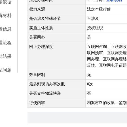
定依据
权力来源
法定本级行使
请材料
是否涉及特殊环节
不涉及
实施主体性质
授权组织
费信息
是否网办
是
理流程
网上办理深度
互联网咨询、互联网收
联网预审、互联网受理
批结果
网办理、互联网办理结
反馈、互联网电子证照
见问题
数量限制
无
最多到现场办事次数
0次
是否支持物流快递
否
行使内容
档案材料的收集、鉴别