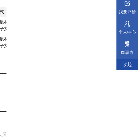
式
纸质材料规格
填报须知
受理标准
材料依据
我要评价
质材料、
无
查看须知
查看受理标准
查看依据
子文件
个人中心
质材料、
无
查看须知
查看受理标准
查看依据
子文件
豫事办
收起
人员