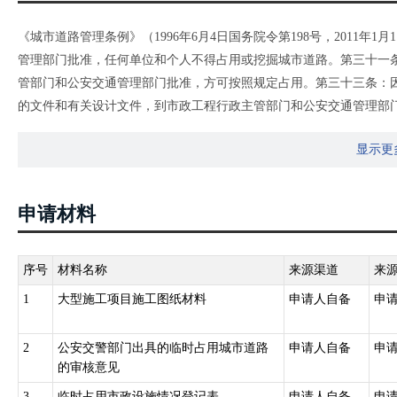
《城市道路管理条例》（1996年6月4日国务院令第198号，2011
管理部门批准，任何单位和个人不得占用或挖掘城市道路。第三十一
管部门和公安交通管理部门批准，方可按照规定占用。第三十三条：
的文件和有关设计文件，到市政工程行政主管部门和公安交通管理部
道路交付使用后5年内、大修的城市道路竣工后3年内不得挖掘；因特
显示更
《城市道路管理条例》（1996年6月4日国务院令第198号，2011
等设施的，应当经市政工程行政主管部门批准，方可建设。
《国务院对确需保留的行政审批项目设定行政许可的决定》（2004年6月2
申请材料
项：城市桥梁上架设各类市政管线审批，实施机关：所在城市的市人
《国务院关于印发清理规范投资项目报建审批事项实施方案的通知》（国
路审批’、‘依附于城市道路建设各种管线、杆线等设施审批’、‘城市桥
序号
材料名称
来源渠道
来
项”。
1
大型施工项目施工图纸材料
申请人自备
申
2
公安交警部门出具的临时占用城市道路
申请人自备
申
的审核意见
3
临时占用市政设施情况登记表
申请人自备
申