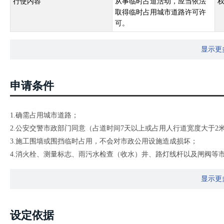
行使内容
从事临时占道活动，应当依法
取得临时占用城市道路许可许
可。
显示更
申请条件
1.确需占用城市道路；
2.公安交警市政部门同意（占道时间7天以上或占用人行道宽度大于2
3.施工围墙或围挡临时占用，不会对市政公用设施造成损坏；
4.消火栓、测量标志、雨污水检查（收水）井、路灯线杆以及闸阀等
5.未对其他单位造成影响;
显示更
6.法律、法规规定的其他条件。
设定依据