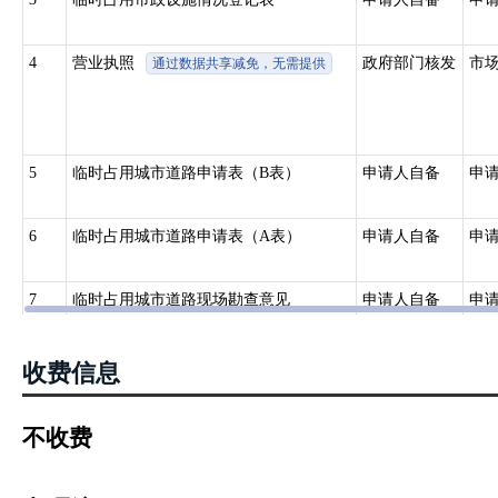
4
营业执照
政府部门核发
市
通过数据共享减免，无需提供
5
临时占用城市道路申请表（B表）
申请人自备
申
6
临时占用城市道路申请表（A表）
申请人自备
申
7
临时占用城市道路现场勘查意见
申请人自备
申
8
中华人民共和国居民身份证
政府部门核发
公
收费信息
9
告知承诺书
申请人自备
无
不收费