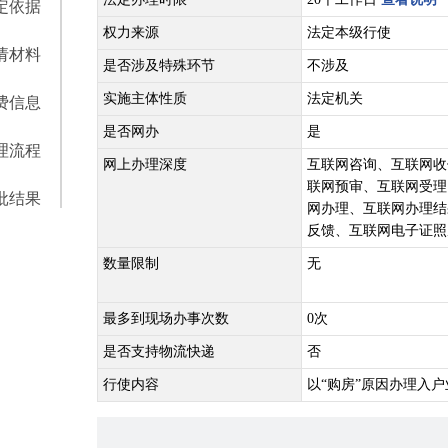
定依据
权力来源
法定本级行使
请材料
是否涉及特殊环节
不涉及
实施主体性质
法定机关
费信息
是否网办
是
理流程
网上办理深度
互联网咨询、互联网收
联网预审、互联网受理
批结果
网办理、互联网办理结
反馈、互联网电子证照
数量限制
无
最多到现场办事次数
0次
是否支持物流快递
否
行使内容
以“购房”原因办理入户