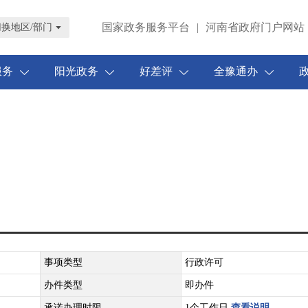
国家政务服务平台
|
河南省政府门户网站
切换地区/部门
服务
阳光政务
好差评
全豫通办
事项类型
行政许可
办件类型
即办件
承诺办理时限
1个工作日
查看说明