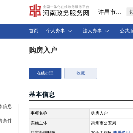
许昌市禹州市
首页
个人办事
法人办事
公共
购房入户
在线办理
收藏
基本信息
本信息
事项名称
购房入户
请条件
实施主体
禹州市公安局
法定办理时限
20个工作日
查看说明