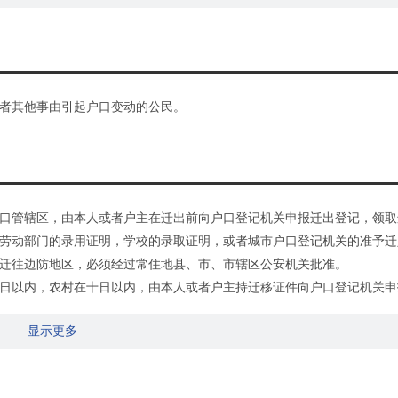
者其他事由引起户口变动的公民。
口管辖区，由本人或者户主在迁出前向户口登记机关申报迁出登记，领取
劳动部门的录用证明，学校的录取证明，或者城市户口登记机关的准予迁
迁往边防地区，必须经过常住地县、市、市辖区公安机关批准。
日以内，农村在十日以内，由本人或者户主持迁移证件向户口登记机关申
证件到迁入地的户口登记机关申报迁入登记：1.复员、转业和退伍的军人
显示更多
国外回来的华侨和留学生，凭中华人民共和国护照或者入境证件；3.被人
的证件。