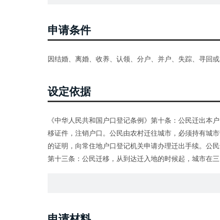
申请条件
因结婚、离婚、收养、认领、分户、并户、失踪、寻回或
设定依据
《中华人民共和国户口登记条例》第十条：公民迁出本户
移证件，注销户口。公民由农村迁往城市，必须持有城市
的证明，向常住地户口登记机关申请办理迁出手续。公民
第十三条：公民迁移，从到达迁入地的时候起，城市在三
迁入登记，缴销迁移证件。没有迁移证件的公民，凭下列
凭县、市兵役机关或者团以上军事机关发给的证件；2.从
院、人民检察院或者公安机关释放的人，凭释放机关发给
申请材料