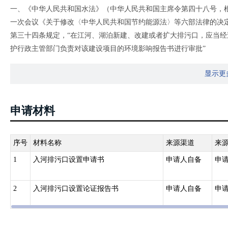
一、《中华人民共和国水法》（中华人民共和国主席令第四十八号，根据
一次会议《关于修改〈中华人民共和国节约能源法〉等六部法律的决
第三十四条规定，“在江河、湖泊新建、改建或者扩大排污口，应当
护行政主管部门负责对该建设项目的环境影响报告书进行审批”
二、《中华人民共和国水污染防治法(2017修正)》（中华人民共和国主
显示更
表大会常务委员会第二十八次会议修正，自2018年1月1日起施行）
第十九条新建、改建、扩建直接或者间接向水体排放污染物的建设项
河、湖泊新建、改建、扩建排污口的，应当取得水行政主管部门或者
申请材料
在审批环境影响评价文件时，应当征求交通、渔业主管部门的意见。
工、同时投入使用。水污染防治设施应当符合经批准或者备案的环境
三、《入河排污口监督管理办法》（中华人民共和国水利部令第47号，200
序号
材料名称
来源渠道
来
《水利部关于废止和修改部分规章的决定》修正）
1
入河排污口设置申请书
申请人自备
申
第六条规定“设置入河排污口的单位（下称排污单位），应当在向环
有管辖权的县级以上地方人民政府水行政主管部门或者流域管理机构
2
入河排污口设置论证报告书
申请人自备
申
目审查手续或者取水许可审批手续的，排污单位应当根据具体要求，
时，提出入河排污口设置申请。依法不需要编制环境影响报告书（表
许可手续的，排污单位应当在设置入河排污口前，向有管辖权的县级