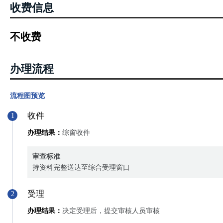
收费信息
污口设置申请。”
四、《河南省机构改革方案》（豫办〔2018〕29号）
“将省水利厅入河排污口设置管理职能划转省生态环境厅。”
不收费
办理流程
流程图预览
收件
1
办理结果：
综窗收件
审查标准
持资料完整送达至综合受理窗口
受理
2
办理结果：
决定受理后，提交审核人员审核